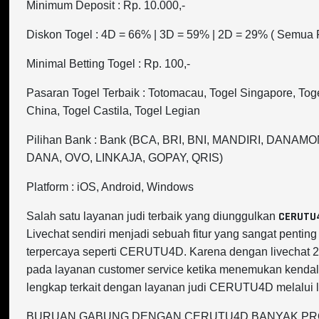
Minimum Deposit : Rp. 10.000,-
Diskon Togel : 4D = 66% | 3D = 59% | 2D = 29% ( Semua 
Minimal Betting Togel : Rp. 100,-
Pasaran Togel Terbaik : Totomacau, Togel Singapore, To
China, Togel Castila, Togel Legian
Pilihan Bank : Bank (BCA, BRI, BNI, MANDIRI, DAN
DANA, OVO, LINKAJA, GOPAY, QRIS)
Platform : iOS, Android, Windows
CERUTU
Salah satu layanan judi terbaik yang diunggulkan
Livechat sendiri menjadi sebuah fitur yang sangat penting
terpercaya seperti CERUTU4D. Karena dengan livechat 2
pada layanan customer service ketika menemukan kendala
lengkap terkait dengan layanan judi CERUTU4D melalui 
BURUAN GABUNG DENGAN CERUTU4D BANYAK P