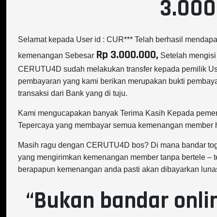
3.000
Selamat kepada User id : CUR*** Telah berhasil men
Rp 3.000.000,
kemenangan Sebesar
Setelah mengisi 
CERUTU4D sudah melakukan transfer kepada pemilik User
pembayaran yang kami berikan merupakan bukti pembay
transaksi dari Bank yang di tuju.
Kami mengucapakan banyak Terima Kasih Kepada pemen
Tepercaya yang membayar semua kemenangan member h
Masih ragu dengan CERUTU4D bos? Di mana bandar toge
yang mengirimkan kemenangan member tanpa bertele – te
berapapun kemenangan anda pasti akan dibayarkan lun
“Bukan bandar onlin