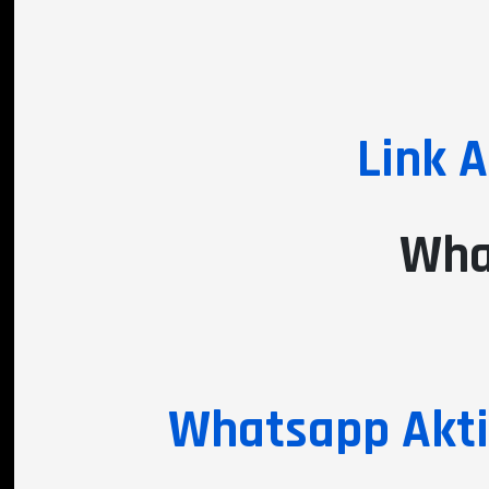
Link A
Wha
Whatsapp Akti