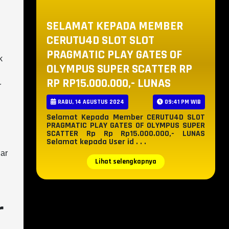
SELAMAT KEPADA MEMBER
CERUTU4D SLOT SLOT
PRAGMATIC PLAY GATES OF
k
OLYMPUS SUPER SCATTER RP
RP RP15.000.000,- LUNAS
r
RABU, 14 AGUSTUS 2024
09:41 PM WIB
Selamat Kepada Member CERUTU4D SLOT
PRAGMATIC PLAY GATES OF OLYMPUS SUPER
SCATTER Rp Rp Rp15.000.000,- LUNAS
Selamat kepada User id . . .
ar
Lihat selengkapnya
r