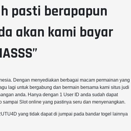
h pasti berapapun
a akan kami bayar
NASSS”
ndonesia. Dengan menyediakan berbagai macam permainan yang
gu lagi untuk bergabung dan bermain bersama kami situs judi
angan anda. Hanya dengan 1 User ID anda sudah dapat
o sampai Slot online yang pastinya seru dan menyenangkan.
ERUTU4D yang tidak dapat di jumpai pada bandar togel lainnya