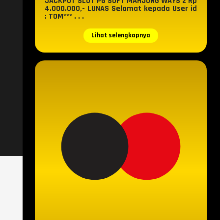
JACKPOT SLOT PG SOFT MAHJONG WAYS 2 Rp
4.000.000,- LUNAS Selamat kepada User id
: TOM*** . . .
Lihat selengkapnya