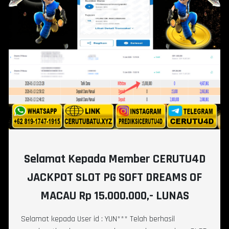
Selamat Kepada Member CERUTU4D
JACKPOT SLOT PG SOFT DREAMS OF
MACAU Rp 15.000.000,- LUNAS
Selamat kepada User id : YUN*** Telah berhasil