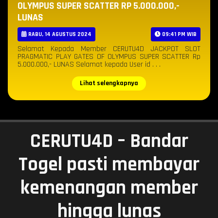
OLYMPUS SUPER SCATTER RP 5.000.000,-
LUNAS
RABU, 14 AGUSTUS 2024
09:41 PM WIB
Selamat Kepada Member CERUTU4D JACKPOT SLOT
PRAGMATIC PLAY GATES OF OLYMPUS SUPER SCATTER Rp
5.000.000,- LUNAS Selamat kepada User id . . .
Lihat selengkapnya
CERUTU4D – Bandar
Togel pasti membayar
kemenangan member
hingga lunas