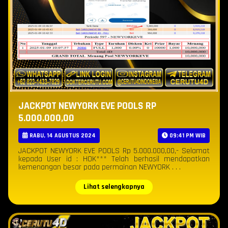
JACKPOT NEWYORK EVE POOLS RP
5.000.000,00
RABU, 14 AGUSTUS 2024
09:41 PM WIB
JACKPOT NEWYORK EVE POOLS Rp 5.000.000,00,- Selamat
kepada User id : HOK*** Telah berhasil mendapatkan
kemenangan besar pada permainan NEWYORK . . .
Lihat selengkapnya