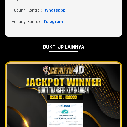
Hubungi Kontrak :
Whatsapp
Hubungi Kontak :
Telegram
BUKTI JP LAINNYA