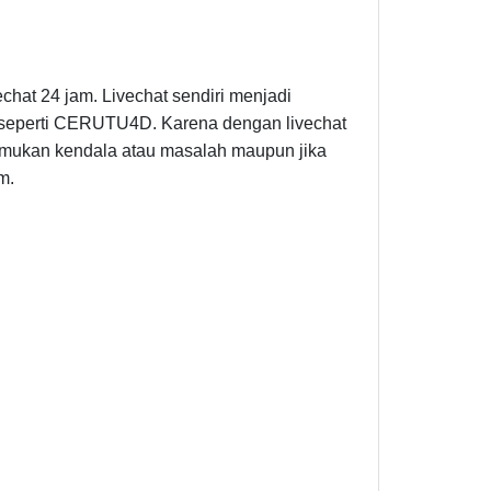
echat 24 jam. Livechat sendiri menjadi
aya seperti CERUTU4D. Karena dengan livechat
emukan kendala atau masalah maupun jika
m.