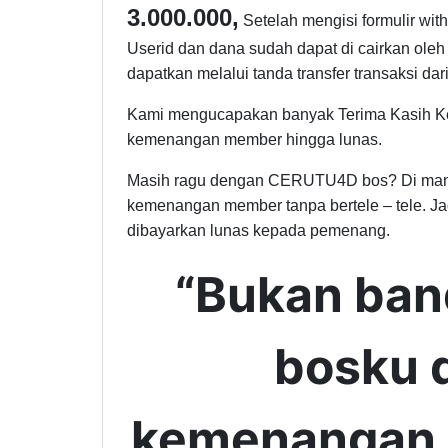
3.000.000,
Setelah mengisi formulir wi
Userid dan dana sudah dapat di cairkan ol
dapatkan melalui tanda transfer transaksi dari
Kami mengucapakan banyak Terima Kasih K
kemenangan member hingga lunas.
Masih ragu dengan CERUTU4D bos? Di mana 
kemenangan member tanpa bertele – tele. J
dibayarkan lunas kepada pemenang.
“Bukan band
bosku 
kemenangan 