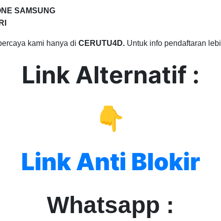
ONE SAMSUNG
RI
rpercaya kami hanya di
CERUTU4D.
Untuk info pendaftaran lebi
Link Alternatif :
👇
Link Anti Blokir
Whatsapp :