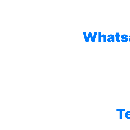
Whatsa
T