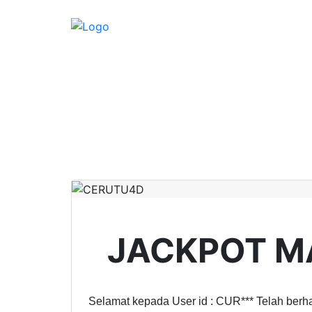
JACKPOT MAHJON
Jumat, 09 Mei 2025 WIB
|
11:43 PM W
JACKPOT MA
Selamat kepada User id : CUR*** Telah b