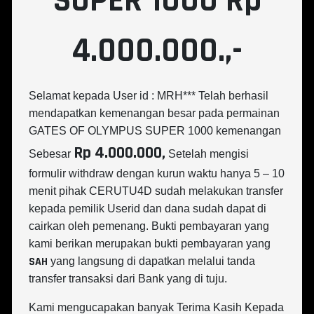
SUPER 1000 Rp
4.000.000.,-
Selamat kepada User id : MRH*** Telah berhasil
mendapatkan kemenangan besar pada permainan
GATES OF OLYMPUS SUPER 1000 kemenangan
Rp 4.000.000,
Sebesar
Setelah mengisi
formulir withdraw dengan kurun waktu hanya 5 – 10
menit pihak CERUTU4D sudah melakukan transfer
kepada pemilik Userid dan dana sudah dapat di
cairkan oleh pemenang. Bukti pembayaran yang
kami berikan merupakan bukti pembayaran yang
SAH
yang langsung di dapatkan melalui tanda
transfer transaksi dari Bank yang di tuju.
Kami mengucapakan banyak Terima Kasih Kepada