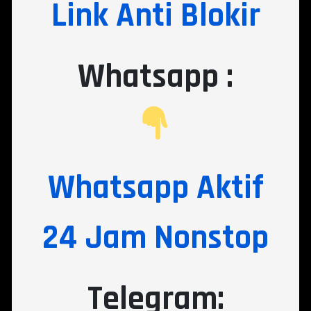
Link Anti Blokir
Whatsapp :
Whatsapp Aktif
24 Jam Nonstop
Telegram: