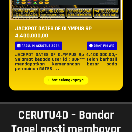
JACKPOT GATES OF OLYMPUS RP
4.400.000,00
RABU, 14 AGUSTUS 2024
09:41 PM WIB
JACKPOT GATES OF OLYMPUS Rp 4.400.000,00,-
Selamat kepada User id : SUP*** Telah berhasil
mendapatkan kemenangan besar pada
permainan GATES . . .
Lihat selengkapnya
CERUTU4D – Bandar
Togel pasti membayar