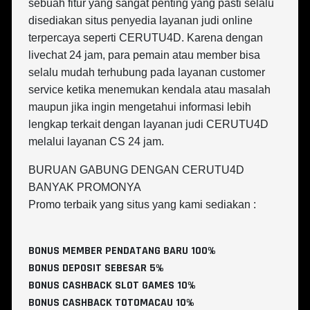
sebuah fitur yang sangat penting yang pasti selalu
disediakan situs penyedia layanan judi online
terpercaya seperti CERUTU4D. Karena dengan
livechat 24 jam, para pemain atau member bisa
selalu mudah terhubung pada layanan customer
service ketika menemukan kendala atau masalah
maupun jika ingin mengetahui informasi lebih
lengkap terkait dengan layanan judi CERUTU4D
melalui layanan CS 24 jam.
BURUAN GABUNG DENGAN CERUTU4D
BANYAK PROMONYA
Promo terbaik yang situs yang kami sediakan :
BONUS MEMBER PENDATANG BARU 100%
BONUS DEPOSIT SEBESAR 5%
BONUS CASHBACK SLOT GAMES 10%
BONUS CASHBACK TOTOMACAU 10%