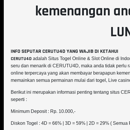
kemenangan and
LU
INFO SEPUTAR CERUTU4D YANG WAJIB DI KETAHUI
CERUTU4D
adalah Situs Togel Online & Slot Online di I
seru dan menarik di CERUTU4D, maka anda tidak perlu ra
online terpercaya yang akan membayar berapapun kemen
memainkan semua permainan mulai dari togel, Live casin
Berikut ini merupakan informasi penting tentang situs C
seperti :
Minimum Deposit : Rp. 10.000,-
Diskon Togel : 4D = 66% | 3D = 59% | 2D = 29% ( Semua 