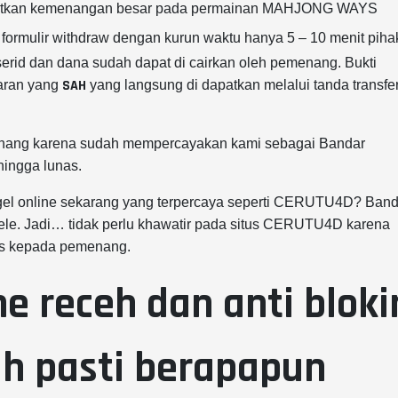
dapatkan kemenangan besar pada permainan MAHJONG WAYS
formulir withdraw dengan kurun waktu hanya 5 – 10 menit piha
id dan dana sudah dapat di cairkan oleh pemenang. Bukti
SAH
aran yang
yang langsung di dapatkan melalui tanda transfe
ang karena sudah mempercayakan kami sebagai Bandar
ingga lunas.
l online sekarang yang terpercaya seperti CERUTU4D? Band
le. Jadi… tidak perlu khawatir pada situs CERUTU4D karena
as kepada pemenang.
e receh dan anti bloki
h pasti berapapun