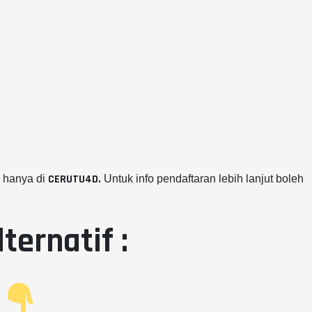
CERUTU4D.
i hanya di
Untuk info pendaftaran lebih lanjut boleh
lternatif :