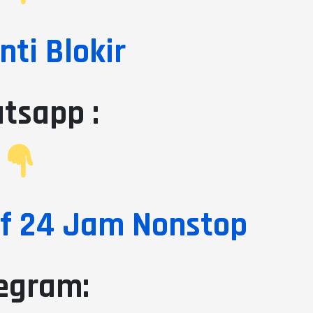
nti Blokir
tsapp :
f 24 Jam Nonstop
egram: