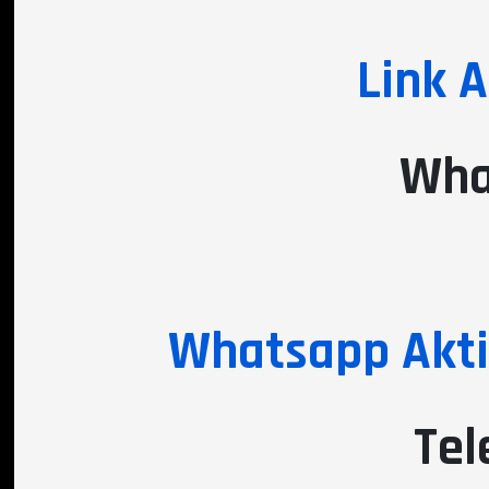
Link A
Wha
Whatsapp Akti
Tel