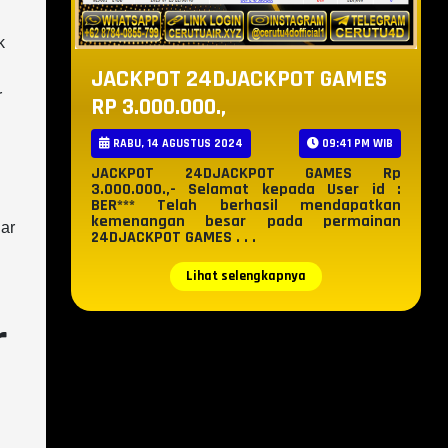
k
JACKPOT 24DJACKPOT GAMES
r
RP 3.000.000.,
RABU, 14 AGUSTUS 2024
09:41 PM WIB
JACKPOT 24DJACKPOT GAMES Rp
3.000.000.,- Selamat kepada User id :
BER*** Telah berhasil mendapatkan
kemenangan besar pada permainan
ar
24DJACKPOT GAMES . . .
Lihat selengkapnya
r