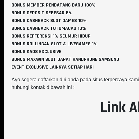
BONUS MEMBER PENDATANG BARU 100%
BONUS DEPOSIT SEBESAR 5%
BONUS CASHBACK SLOT GAMES 10%
BONUS CASHBACK TOTOMACAU 10%
BONUS REFFERENSI 1% SEUMUR HIDUP
BONUS ROLLINGAN SLOT & LIVEGAMES 1%
BONUS KAOS EXCLUSIVE
BONUS MAXWIN SLOT DAPAT HANDPHONE SAMSUNG
EVENT EXCLUSIVE LAINNYA SETIAP HARI
Ayo segera daftarkan diri anda pada situs terpercaya kam
hubungi kontak dibawah ini :
Link A