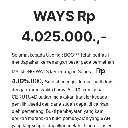
WAYS Rp
4.025.000.,-
Selamat kepada User id : BOG*** Telah berhasil
mendapatkan kemenangan besar pada permainan
Rp
MAHJONG WAYS kemenangan Sebesar
4.025.000,
Setelah mengisi formulir withdraw
dengan kurun waktu hanya 5 – 10 menit pihak
CERUTU4D sudah melakukan transfer kepada
pemilik Userid dan dana sudah dapat di cairkan
oleh pemenang. Bukti pembayaran yang kami
berikan merupakan bukti pembayaran yang
SAH
yang langsung di dapatkan melalui tanda transfer