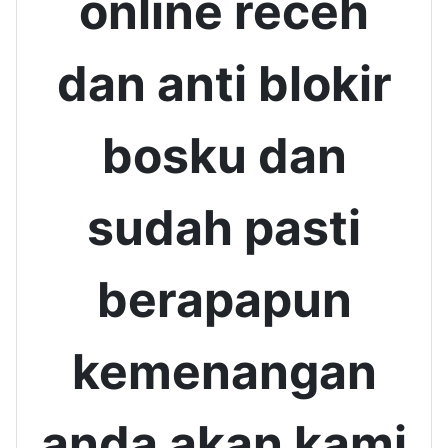
online receh
dan anti blokir
bosku dan
sudah pasti
berapapun
kemenangan
anda akan kami