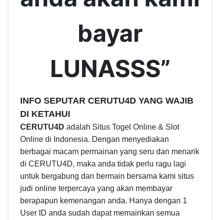
bayar
LUNASSS”
INFO SEPUTAR CERUTU4D YANG WAJIB
DI KETAHUI
CERUTU4D
adalah Situs Togel Online & Slot
Online di Indonesia. Dengan menyediakan
berbagai macam permainan yang seru dan menarik
di CERUTU4D, maka anda tidak perlu ragu lagi
untuk bergabung dan bermain bersama kami situs
judi online terpercaya yang akan membayar
berapapun kemenangan anda. Hanya dengan 1
User ID anda sudah dapat memainkan semua