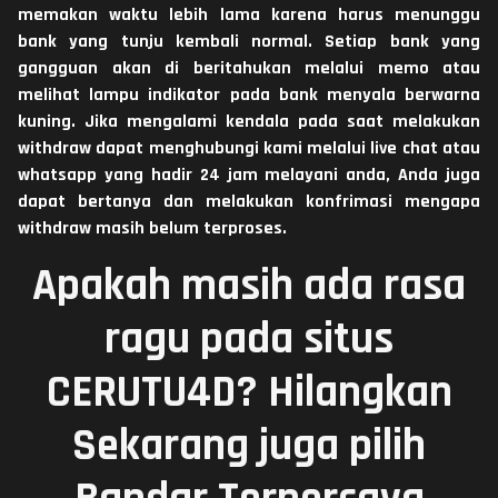
memakan waktu lebih lama karena harus menunggu
bank yang tunju kembali normal. Setiap bank yang
gangguan akan di beritahukan melalui memo atau
melihat lampu indikator pada bank menyala berwarna
kuning. Jika mengalami kendala pada saat melakukan
withdraw dapat menghubungi kami melalui live chat atau
whatsapp yang hadir 24 jam melayani anda, Anda juga
dapat bertanya dan melakukan konfrimasi mengapa
withdraw masih belum terproses.
Apakah masih ada rasa
ragu pada situs
CERUTU4D? Hilangkan
Sekarang juga pilih