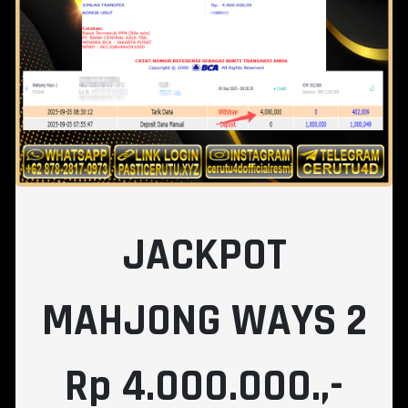
JACKPOT
MAHJONG WAYS 2
Rp 4.000.000.,-