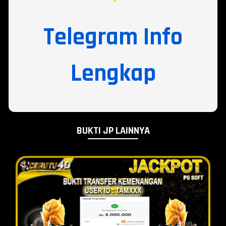
Telegram Info
Lengkap
BUKTI JP LAINNYA