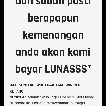
dan sudah pasti
berapapun
kemenangan
anda akan kami
bayar LUNASSS”
INFO SEPUTAR CERUTU4D YANG WAJIB DI
KETAHUI
CERUTU4D
adalah Situs Togel Online & Slot Online
di Indonesia. Dengan menyediakan berbagai