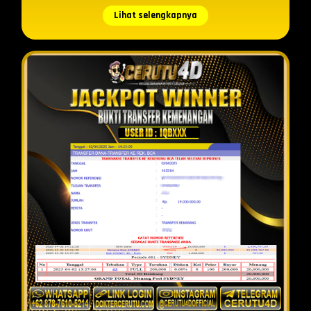
Lihat selengkapnya