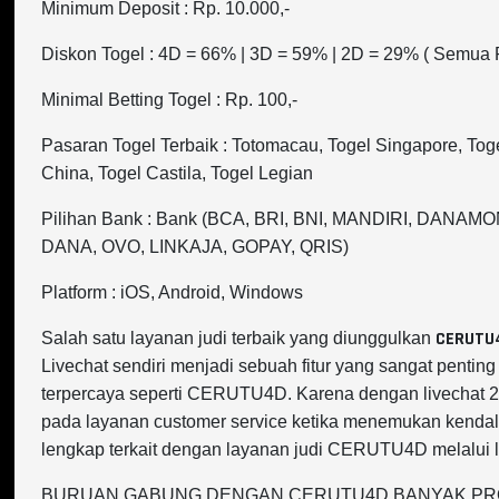
Minimum Deposit : Rp. 10.000,-
Diskon Togel : 4D = 66% | 3D = 59% | 2D = 29% ( Semua 
Minimal Betting Togel : Rp. 100,-
Pasaran Togel Terbaik : Totomacau, Togel Singapore, To
China, Togel Castila, Togel Legian
Pilihan Bank : Bank (BCA, BRI, BNI, MANDIRI, DAN
DANA, OVO, LINKAJA, GOPAY, QRIS)
Platform : iOS, Android, Windows
CERUTU
Salah satu layanan judi terbaik yang diunggulkan
Livechat sendiri menjadi sebuah fitur yang sangat penting
terpercaya seperti CERUTU4D. Karena dengan livechat 2
pada layanan customer service ketika menemukan kendala
lengkap terkait dengan layanan judi CERUTU4D melalui 
BURUAN GABUNG DENGAN CERUTU4D BANYAK P