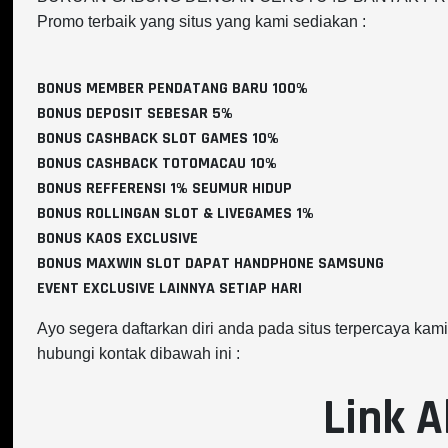
Promo terbaik yang situs yang kami sediakan :
BONUS MEMBER PENDATANG BARU 100%
BONUS DEPOSIT SEBESAR 5%
BONUS CASHBACK SLOT GAMES 10%
BONUS CASHBACK TOTOMACAU 10%
BONUS REFFERENSI 1% SEUMUR HIDUP
BONUS ROLLINGAN SLOT & LIVEGAMES 1%
BONUS KAOS EXCLUSIVE
BONUS MAXWIN SLOT DAPAT HANDPHONE SAMSUNG
EVENT EXCLUSIVE LAINNYA SETIAP HARI
Ayo segera daftarkan diri anda pada situs terpercaya kam
hubungi kontak dibawah ini :
Link A