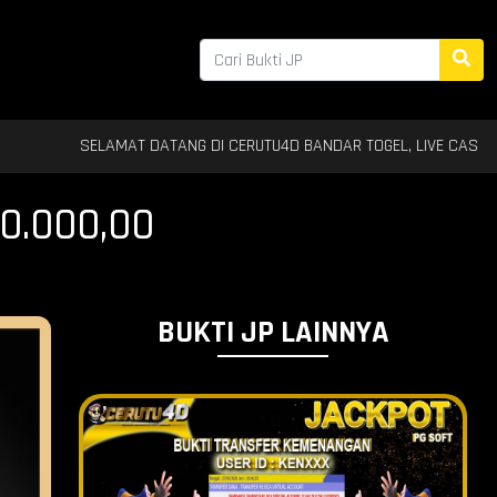
ELAMAT DATANG DI CERUTU4D BANDAR TOGEL, LIVE CASINO & SLOT TER
0.000,00
BUKTI JP LAINNYA