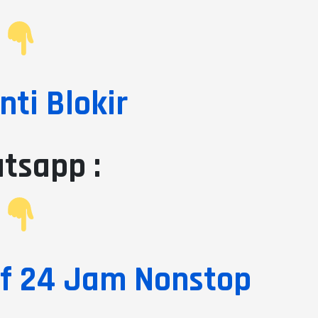
nti Blokir
tsapp :
f 24 Jam Nonstop