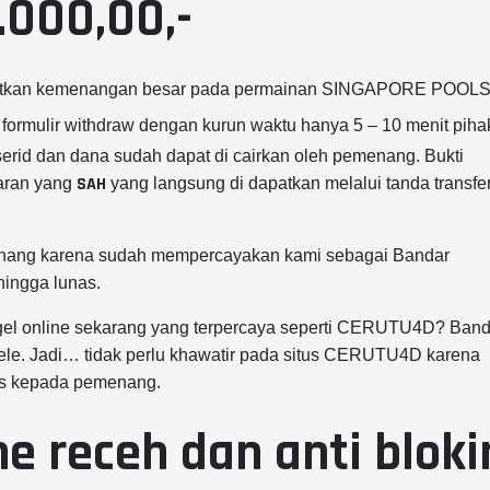
.000,00,-
dapatkan kemenangan besar pada permainan SINGAPORE POOL
formulir withdraw dengan kurun waktu hanya 5 – 10 menit piha
id dan dana sudah dapat di cairkan oleh pemenang. Bukti
SAH
aran yang
yang langsung di dapatkan melalui tanda transfe
ang karena sudah mempercayakan kami sebagai Bandar
ingga lunas.
l online sekarang yang terpercaya seperti CERUTU4D? Band
le. Jadi… tidak perlu khawatir pada situs CERUTU4D karena
as kepada pemenang.
e receh dan anti bloki