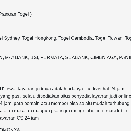
Pasaran Togel )
gel Sydney, Togel Hongkong, Togel Cambodia, Togel Taiwan, To
AMON, MAYBANK, BSI, PERMATA, SEABANK, CIMBNIAGA, PANI
4D
lewat layanan judinya adalah adanya fitur livechat 24 jam.
 yang pasti selalu disediakan situs penyedia layanan judi onlin
4 jam, para pemain atau member bisa selalu mudah terhubung
 atau masalah maupun jika ingin mengetahui informasi lebih
layanan CS 24 jam.
ROMONYA