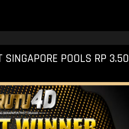
S
 SINGAPORE POOLS RP 3.50