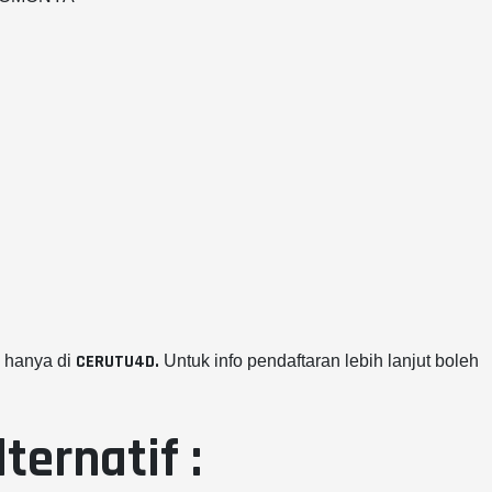
CERUTU4D.
i hanya di
Untuk info pendaftaran lebih lanjut boleh
lternatif :