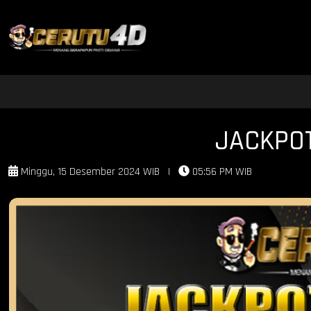
JACKPOT
Minggu, 15 Desember 2024 WIB
|
05:56 PM WIB