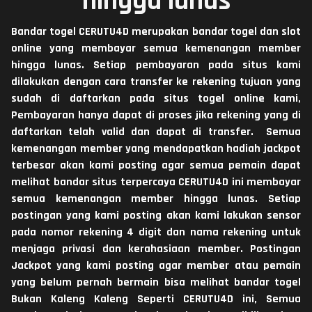
hingga lunas
Bandar togel CERUTU4D merupakan bandar togel dan slot
online yang membayar semua kemenangan member
hingga lunas. Setiap pembayaran pada situs kami
dilakukan dengan cara transfer ke rekening tujuan yang
sudah di daftarkan pada situs togel online kami,
Pembayaran hanya dapat di proses jika rekening yang di
daftarkan telah valid dan dapat di transfer. Semua
kemenangan member yang mendapatkan hadiah jackpot
terbesar akan kami posting agar semua pemain dapat
melihat bandar situs terpercaya CERUTU4D ini membayar
semua kemenangan member hingga lunas. Setiap
postingan yang kami posting akan kami lakukan sensor
pada nomor rekening 4 digit dan nama rekening untuk
menjaga privasi dan kerahasiaan member. Postingan
Jackpot yang kami posting agar member atau pemain
yang belum pernah bermain bisa melihat bandar togel
Bukan Kaleng Kaleng
Seperti CERUTU4D ini, Semua