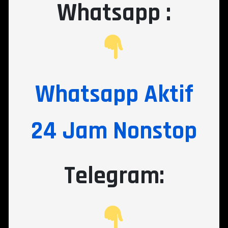
Whatsapp :
Whatsapp Aktif
24 Jam Nonstop
Telegram: