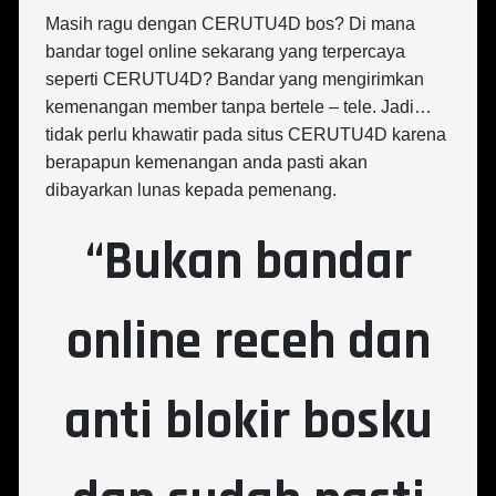
Masih ragu dengan CERUTU4D bos? Di mana
bandar togel online sekarang yang terpercaya
seperti CERUTU4D? Bandar yang mengirimkan
kemenangan member tanpa bertele – tele. Jadi…
tidak perlu khawatir pada situs CERUTU4D karena
berapapun kemenangan anda pasti akan
dibayarkan lunas kepada pemenang.
“Bukan bandar
online receh dan
anti blokir bosku