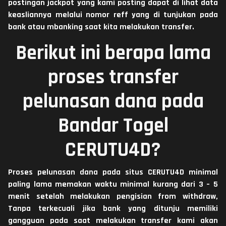
postingan jackpot yang kami posting dapat di lihat data
keasliannya melalui nomor reff yang di tunjukan pada
bank atau mbanking saat kita melakukan transfer.
Berikut ini berapa lama
proses transfer
pelunasan dana pada
Bandar Togel
CERUTU4D?
Proses pelunasan dana pada situs CERUTU4D minimal
paling lama memakan waktu minimal kurang dari 3 – 5
menit setelah melakukan pengisian from withdraw,
Tanpa terkecuali jika bank yang ditunju memiliki
gangguan pada saat melakukan transfer kami akan