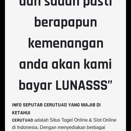
dan sudah pasti
berapapun
kemenangan
anda akan kami
bayar LUNASSS”
INFO SEPUTAR CERUTU4D YANG WAJIB DI
KETAHUI
CERUTU4D
adalah Situs Togel Online & Slot Online
di Indonesia. Dengan menyediakan berbagai