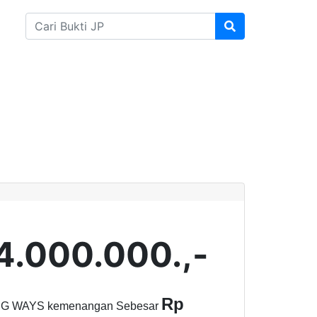
SELAMAT DATANG DI CERUTU4D BANDAR TOGEL, LI
.
.000.000.,-
Rp
JONG WAYS kemenangan Sebesar