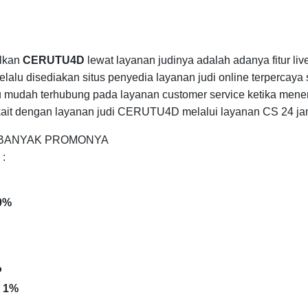
ulkan
CERUTU4D
lewat layanan judinya adalah adanya fitur liv
 selalu disediakan situs penyedia layanan judi online terperc
lu mudah terhubung pada layanan customer service ketika men
erkait dengan layanan judi CERUTU4D melalui layanan CS 24 ja
BANYAK PROMONYA
 :
0%
P
 1%