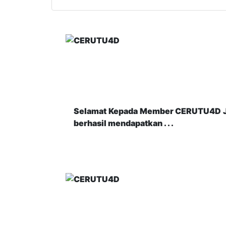
SELAMAT KEPADA MEMBE
LUNAS
RABU, 14 AGUSTUS 2024
Selamat Kepada Member CERUTU4D J
berhasil mendapatkan . . .
JACKPOT MAHJONG WAYS 
RABU, 14 AGUSTUS 2024