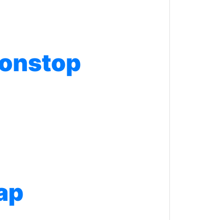
Nonstop
ap