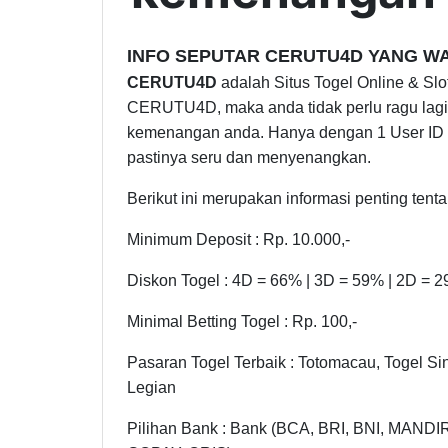
INFO SEPUTAR CERUTU4D YANG WAJ
CERUTU4D
adalah Situs Togel Online & Sl
CERUTU4D, maka anda tidak perlu ragu lagi
kemenangan anda. Hanya dengan 1 User ID a
pastinya seru dan menyenangkan.
Berikut ini merupakan informasi penting tent
Minimum Deposit : Rp. 10.000,-
Diskon Togel : 4D = 66% | 3D = 59% | 2D = 
Minimal Betting Togel : Rp. 100,-
Pasaran Togel Terbaik : Totomacau, Togel Si
Legian
Pilihan Bank : Bank (BCA, BRI, BNI, M