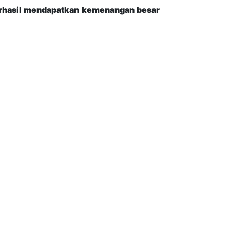
rhasil mendapatkan kemenangan besar
ayar kemenangan
n member hingga lunas. Setiap pembayaran
us togel online kami, Pembayaran hanya dapat
an member yang mendapatkan hadiah jackpot
4D ini membayar semua kemenangan member
g 4 digit dan nama rekening untuk menjaga
n yang belum pernah bermain bisa melihat