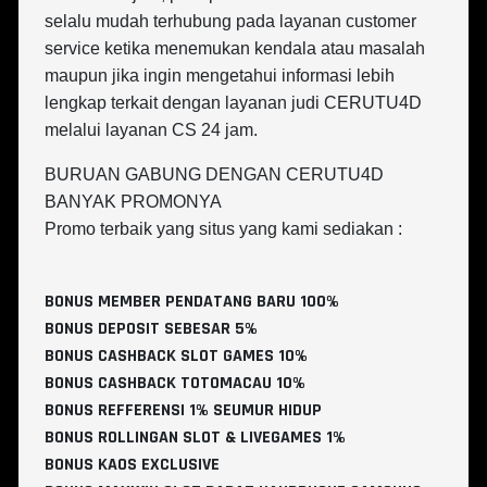
selalu mudah terhubung pada layanan customer
service ketika menemukan kendala atau masalah
maupun jika ingin mengetahui informasi lebih
lengkap terkait dengan layanan judi CERUTU4D
melalui layanan CS 24 jam.
BURUAN GABUNG DENGAN CERUTU4D
BANYAK PROMONYA
Promo terbaik yang situs yang kami sediakan :
BONUS MEMBER PENDATANG BARU 100%
BONUS DEPOSIT SEBESAR 5%
BONUS CASHBACK SLOT GAMES 10%
BONUS CASHBACK TOTOMACAU 10%
BONUS REFFERENSI 1% SEUMUR HIDUP
BONUS ROLLINGAN SLOT & LIVEGAMES 1%
BONUS KAOS EXCLUSIVE