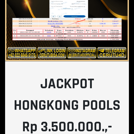
JACKPOT
HONGKONG POOLS
Rp 3.500.000.,-