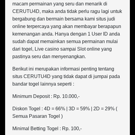
macam permainan yang seru dan menarik di
CERUTU4D, maka anda tidak perlu ragu lagi untuk
bergabung dan bermain bersama kami situs judi
online terpercaya yang akan membayar berapapun
kemenangan anda. Hanya dengan 1 User ID anda
sudah dapat memainkan semua permainan mulai
dari togel, Live casino sampai Slot online yang
pastinya seru dan menyenangkan.
Berikut ini merupakan informasi penting tentang
situs CERUTU4D yang tidak dapat di jumpai pada
bandar togel lainnya seperti :
Minimum Deposit : Rp. 10.000,-
Diskon Togel : 4D = 66% | 3D = 59% | 2D = 29% (
Semua Pasaran Togel )
Minimal Betting Togel : Rp. 100,-