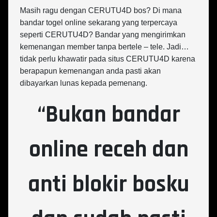
Masih ragu dengan CERUTU4D bos? Di mana
bandar togel online sekarang yang terpercaya
seperti CERUTU4D? Bandar yang mengirimkan
kemenangan member tanpa bertele – tele. Jadi…
tidak perlu khawatir pada situs CERUTU4D karena
berapapun kemenangan anda pasti akan
dibayarkan lunas kepada pemenang.
“Bukan bandar
online receh dan
anti blokir bosku