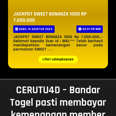
JACKPOT SWEET BONANZA 1000 RP
7.000.000
RABU, 14 AGUSTUS 2024
09:41 PM WIB
JACKPOT SWEET BONANZA 1000 Rp 7.000.000.,-
Selamat kepada User id : WAL*** Telah berhasil
mendapatkan kemenangan besar pada
permainan SWEET . . .
Lihat selengkapnya
CERUTU4D – Bandar
Togel pasti membayar
kemenangan member