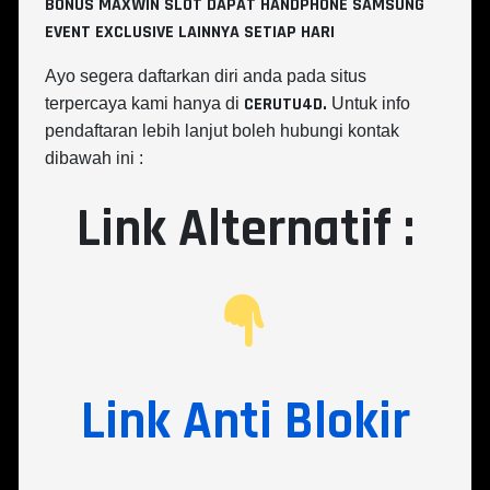
BONUS MAXWIN SLOT DAPAT HANDPHONE SAMSUNG
EVENT EXCLUSIVE LAINNYA SETIAP HARI
Ayo segera daftarkan diri anda pada situs
CERUTU4D.
terpercaya kami hanya di
Untuk info
pendaftaran lebih lanjut boleh hubungi kontak
dibawah ini :
Link Alternatif :
Link Anti Blokir