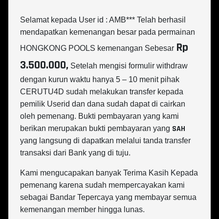
Selamat kepada User id : AMB*** Telah berhasil
mendapatkan kemenangan besar pada permainan
Rp
HONGKONG POOLS kemenangan Sebesar
3.500.000,
Setelah mengisi formulir withdraw
dengan kurun waktu hanya 5 – 10 menit pihak
CERUTU4D sudah melakukan transfer kepada
pemilik Userid dan dana sudah dapat di cairkan
oleh pemenang. Bukti pembayaran yang kami
SAH
berikan merupakan bukti pembayaran yang
yang langsung di dapatkan melalui tanda transfer
transaksi dari Bank yang di tuju.
Kami mengucapakan banyak Terima Kasih Kepada
pemenang karena sudah mempercayakan kami
sebagai Bandar Tepercaya yang membayar semua
kemenangan member hingga lunas.