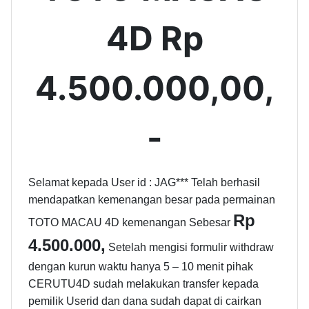
4D Rp
4.500.000,00,
-
Selamat kepada User id : JAG*** Telah berhasil
mendapatkan kemenangan besar pada permainan
Rp
TOTO MACAU 4D kemenangan Sebesar
4.500.000,
Setelah mengisi formulir withdraw
dengan kurun waktu hanya 5 – 10 menit pihak
CERUTU4D sudah melakukan transfer kepada
pemilik Userid dan dana sudah dapat di cairkan