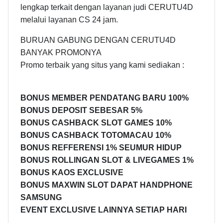
lengkap terkait dengan layanan judi CERUTU4D
melalui layanan CS 24 jam.
BURUAN GABUNG DENGAN CERUTU4D
BANYAK PROMONYA
Promo terbaik yang situs yang kami sediakan :
BONUS MEMBER PENDATANG BARU 100%
BONUS DEPOSIT SEBESAR 5%
BONUS CASHBACK SLOT GAMES 10%
BONUS CASHBACK TOTOMACAU 10%
BONUS REFFERENSI 1% SEUMUR HIDUP
BONUS ROLLINGAN SLOT & LIVEGAMES 1%
BONUS KAOS EXCLUSIVE
BONUS MAXWIN SLOT DAPAT HANDPHONE
SAMSUNG
EVENT EXCLUSIVE LAINNYA SETIAP HARI