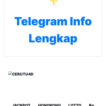
Telegram Info
Lengkap
BUKTI JP LAINNYA
JACKPOT HONGKONG LOTTO RP
4.700.000.,
RABU, 14 AGUSTUS 2024
09:41 PM WIB
JACKPOT HONGKONG LOTTO Rp