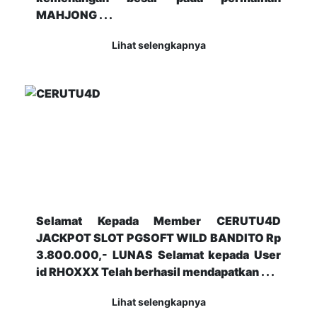
MAHJONG . . .
Lihat selengkapnya
SELAMAT KEPADA MEMBER
CERUTU4D JACKPOT SLOT
PGSOFT WILD BANDITO RP
3.800.000,- LUNAS
RABU, 14 AGUSTUS 2024
09:41 PM WIB
Selamat Kepada Member CERUTU4D
JACKPOT SLOT PGSOFT WILD BANDITO Rp
3.800.000,- LUNAS Selamat kepada User
id RHOXXX Telah berhasil mendapatkan . . .
Lihat selengkapnya