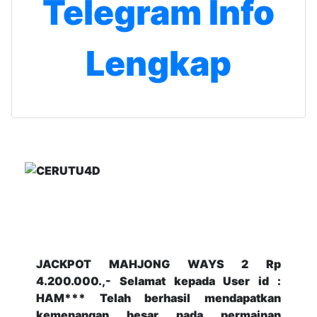
Telegram Info
Lengkap
BUKTI JP LAINNYA
JACKPOT MAHJONG WAYS 2 RP
4.200.000.,
RABU, 14 AGUSTUS 2024
09:41 PM WIB
JACKPOT MAHJONG WAYS 2 Rp
4.200.000.,- Selamat kepada User id :
HAM*** Telah berhasil mendapatkan
kemenangan besar pada permainan