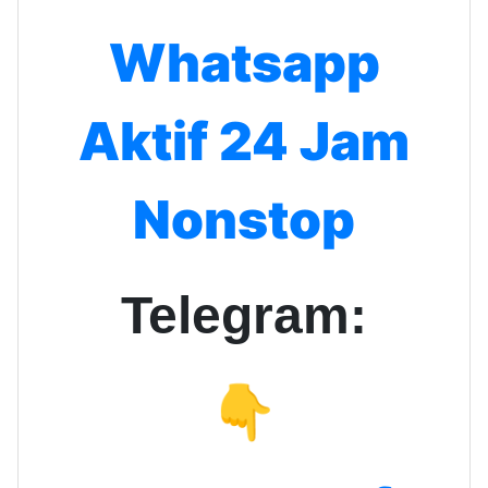
Whatsapp
Aktif 24 Jam
Nonstop
Telegram:
👇