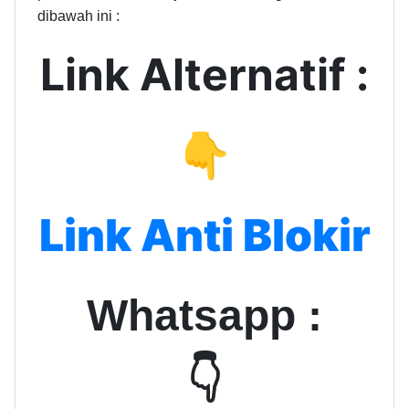
dibawah ini :
Link Alternatif :
👇
Link Anti Blokir
Whatsapp :
👇