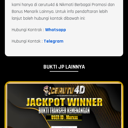
kami hanya di cerutu4d & Nikmati Berbagai Promosi dan
Bonus Menarik Lainnya. Untuk info pendaftaran lebih
lanjut boleh hubungi kontak dibawah ini:
Hubungi Kontrak :
Whatsapp
Hubungi Kontak :
Telegram
BUKTI JP LAINNYA