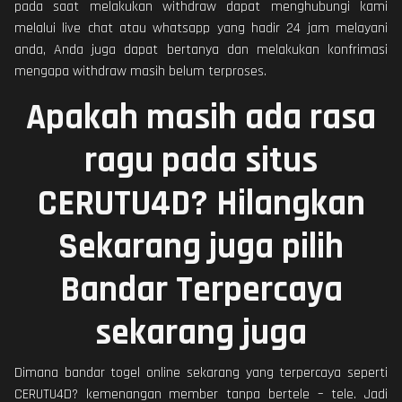
pada saat melakukan withdraw dapat menghubungi kami
melalui live chat atau whatsapp yang hadir 24 jam melayani
anda, Anda juga dapat bertanya dan melakukan konfrimasi
mengapa withdraw masih belum terproses.
Apakah masih ada rasa
ragu pada situs
CERUTU4D? Hilangkan
Sekarang juga pilih
Bandar Terpercaya
sekarang juga
Dimana bandar togel online sekarang yang terpercaya seperti
CERUTU4D? kemenangan member tanpa bertele – tele. Jadi