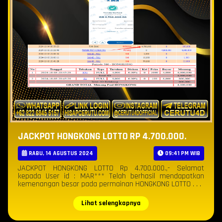
JACKPOT HONGKONG LOTTO RP 4.700.000.
RABU, 14 AGUSTUS 2024
09:41 PM WIB
JACKPOT HONGKONG LOTTO Rp 4.700.000.,- Selamat
kepada User id : MAR*** Telah berhasil mendapatkan
kemenangan besar pada permainan HONGKONG LOTTO . . .
Lihat selengkapnya