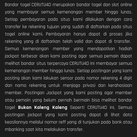
Bandar togel CERUTU4D merupakan bandar togel dan slot online
yang membayar semua kemenangan member hingga lunas.
Setiap pembayaran pada situs kami dilakukan dengan cara
transfer ke rekening tujuan yang sudah di daftarkan pada situs
togel online kami, Pembayaran hanya dapat di proses jika
rekening yang di daftarkan telah valid dan dapat di transfer.
Semua kemenangan member yang mendapatkan hadiah
jackpot terbesar akan kami posting agar semua pemain dapat
melihat bandar situs terpercaya CERUTU4D ini membayar semua
kemenangan member hingga lunas. Setiap postingan yang kami
posting akan kami lakukan sensor pada nomor rekening 4 digit
dan nama rekening untuk menjaga privasi dan kerahasiaan
member. Postingan Jackpot yang kami posting agar member
atau pemain yang belum pernah bermain bisa melihat bandar
togel
Bukan Kaleng Kaleng
Seperti CERUTU4D ini, Semua
postingan jackpot yang kami posting dapat di lihat data
keasliannya melalui nomor reff yang di tunjukan pada bank atau
mbanking saat kita melakukan transfer.