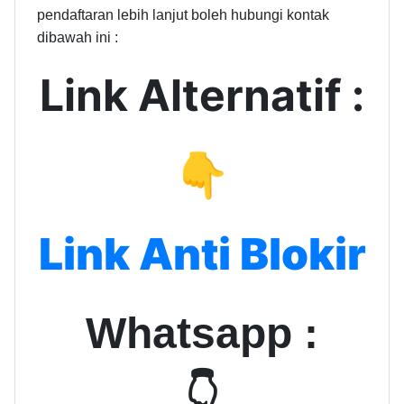
pendaftaran lebih lanjut boleh hubungi kontak
dibawah ini :
Link Alternatif :
👇
Link Anti Blokir
Whatsapp :
👇