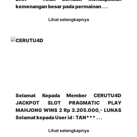
kemenangan besar pada permainan . . .
Lihat selengkapnya
SELAMAT KEPADA MEMBER
CERUTU4D JACKPOT SLOT
PRAGMATIC PLAY MAHJONG
WINS 2 RP 3.205.000,- LUNAS
RABU, 14 AGUSTUS 2024
09:41 PM WIB
Selamat Kepada Member CERUTU4D
JACKPOT SLOT PRAGMATIC PLAY
MAHJONG WINS 2 Rp 3.205.000,- LUNAS
Selamat kepada User id : TAN*** . . .
Lihat selengkapnya