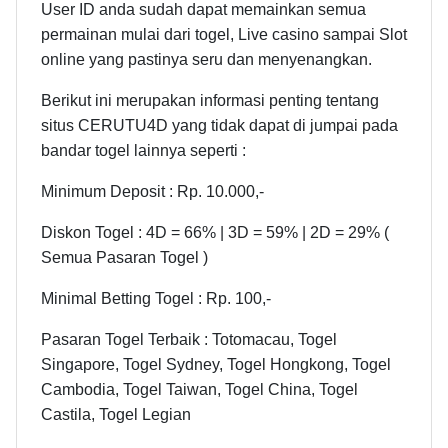
User ID anda sudah dapat memainkan semua
permainan mulai dari togel, Live casino sampai Slot
online yang pastinya seru dan menyenangkan.
Berikut ini merupakan informasi penting tentang
situs CERUTU4D yang tidak dapat di jumpai pada
bandar togel lainnya seperti :
Minimum Deposit : Rp. 10.000,-
Diskon Togel : 4D = 66% | 3D = 59% | 2D = 29% (
Semua Pasaran Togel )
Minimal Betting Togel : Rp. 100,-
Pasaran Togel Terbaik : Totomacau, Togel
Singapore, Togel Sydney, Togel Hongkong, Togel
Cambodia, Togel Taiwan, Togel China, Togel
Castila, Togel Legian