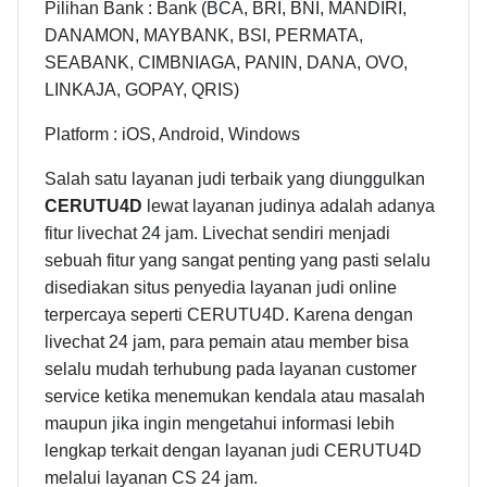
Pilihan Bank : Bank (BCA, BRI, BNI, MANDIRI,
DANAMON, MAYBANK, BSI, PERMATA,
SEABANK, CIMBNIAGA, PANIN, DANA, OVO,
LINKAJA, GOPAY, QRIS)
Platform : iOS, Android, Windows
Salah satu layanan judi terbaik yang diunggulkan
CERUTU4D
lewat layanan judinya adalah adanya
fitur livechat 24 jam. Livechat sendiri menjadi
sebuah fitur yang sangat penting yang pasti selalu
disediakan situs penyedia layanan judi online
terpercaya seperti CERUTU4D. Karena dengan
livechat 24 jam, para pemain atau member bisa
selalu mudah terhubung pada layanan customer
service ketika menemukan kendala atau masalah
maupun jika ingin mengetahui informasi lebih
lengkap terkait dengan layanan judi CERUTU4D
melalui layanan CS 24 jam.