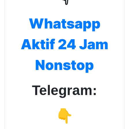
Whatsapp
Aktif 24 Jam
Nonstop
Telegram:
👇