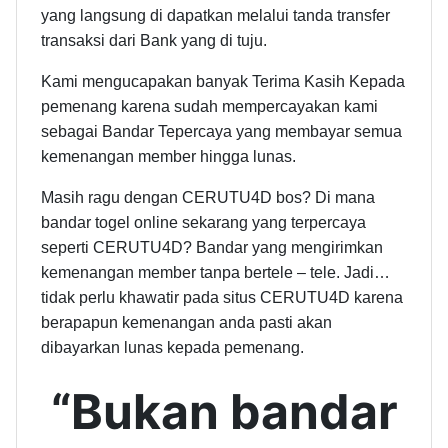
yang langsung di dapatkan melalui tanda transfer
transaksi dari Bank yang di tuju.
Kami mengucapakan banyak Terima Kasih Kepada
pemenang karena sudah mempercayakan kami
sebagai Bandar Tepercaya yang membayar semua
kemenangan member hingga lunas.
Masih ragu dengan CERUTU4D bos? Di mana
bandar togel online sekarang yang terpercaya
seperti CERUTU4D? Bandar yang mengirimkan
kemenangan member tanpa bertele – tele. Jadi…
tidak perlu khawatir pada situs CERUTU4D karena
berapapun kemenangan anda pasti akan
dibayarkan lunas kepada pemenang.
“Bukan bandar