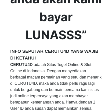
bayar
LUNASSS”
INFO SEPUTAR CERUTU4D YANG WAJIB
DI KETAHUI
CERUTU4D
adalah Situs Togel Online & Slot
Online di Indonesia. Dengan menyediakan
berbagai macam permainan yang seru dan menarik
di CERUTU4D, maka anda tidak perlu ragu lagi
untuk bergabung dan bermain bersama kami situs
judi online terpercaya yang akan membayar
berapapun kemenangan anda. Hanya dengan 1
User ID anda sudah dapat memainkan semua