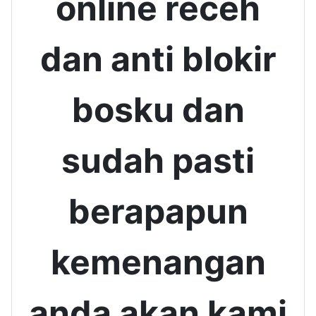
online receh
dan anti blokir
bosku dan
sudah pasti
berapapun
kemenangan
anda akan kami