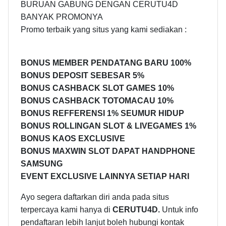
BURUAN GABUNG DENGAN CERUTU4D
BANYAK PROMONYA
Promo terbaik yang situs yang kami sediakan :
BONUS MEMBER PENDATANG BARU 100%
BONUS DEPOSIT SEBESAR 5%
BONUS CASHBACK SLOT GAMES 10%
BONUS CASHBACK TOTOMACAU 10%
BONUS REFFERENSI 1% SEUMUR HIDUP
BONUS ROLLINGAN SLOT & LIVEGAMES 1%
BONUS KAOS EXCLUSIVE
BONUS MAXWIN SLOT DAPAT HANDPHONE
SAMSUNG
EVENT EXCLUSIVE LAINNYA SETIAP HARI
Ayo segera daftarkan diri anda pada situs
terpercaya kami hanya di
CERUTU4D.
Untuk info
pendaftaran lebih lanjut boleh hubungi kontak