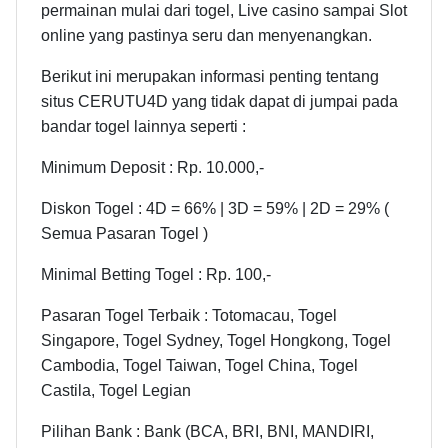
permainan mulai dari togel, Live casino sampai Slot
online yang pastinya seru dan menyenangkan.
Berikut ini merupakan informasi penting tentang
situs CERUTU4D yang tidak dapat di jumpai pada
bandar togel lainnya seperti :
Minimum Deposit : Rp. 10.000,-
Diskon Togel : 4D = 66% | 3D = 59% | 2D = 29% (
Semua Pasaran Togel )
Minimal Betting Togel : Rp. 100,-
Pasaran Togel Terbaik : Totomacau, Togel
Singapore, Togel Sydney, Togel Hongkong, Togel
Cambodia, Togel Taiwan, Togel China, Togel
Castila, Togel Legian
Pilihan Bank : Bank (BCA, BRI, BNI, MANDIRI,