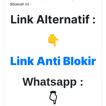
dibawah ini :
Link Alternatif :
👇
Link Anti Blokir
Whatsapp :
👇