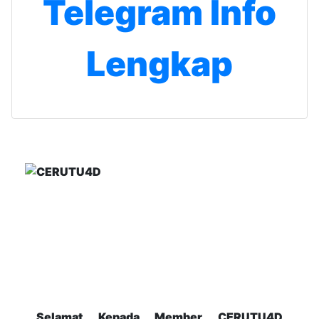
Telegram Info
Lengkap
BUKTI JP LAINNYA
SELAMAT KEPADA MEMBER
CERUTU4D JACKPOT SLOT
PRAGMATICPLAY GATES OF
OLYMPUS 1000 RP 8.080.000,-
LUNAS
RABU, 14 AGUSTUS 2024
09:41 PM WIB
Selamat Kepada Member CERUTU4D