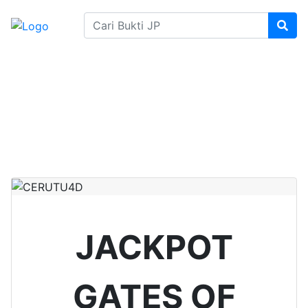
SELAMAT DATANG DI CERUTU4D BANDAR TOGEL, LIVE 
JACKPOT GATES OF OLYMPUS RP
6.700.000,00
Sabtu, 08 Februari 2025 WIB
|
02:21 AM WIB
JACKPOT
GATES OF