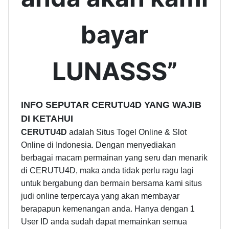
bayar
LUNASSS”
INFO SEPUTAR CERUTU4D YANG WAJIB
DI KETAHUI
CERUTU4D
adalah Situs Togel Online & Slot
Online di Indonesia. Dengan menyediakan
berbagai macam permainan yang seru dan menarik
di CERUTU4D, maka anda tidak perlu ragu lagi
untuk bergabung dan bermain bersama kami situs
judi online terpercaya yang akan membayar
berapapun kemenangan anda. Hanya dengan 1
User ID anda sudah dapat memainkan semua