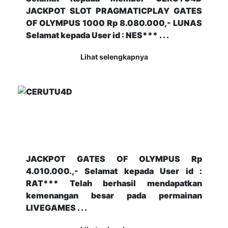
JACKPOT SLOT PRAGMATICPLAY GATES
OF OLYMPUS 1000 Rp 8.080.000,- LUNAS
Selamat kepada User id : NES*** . . .
Lihat selengkapnya
JACKPOT GATES OF OLYMPUS RP
4.010.000.
RABU, 14 AGUSTUS 2024
09:41 PM WIB
JACKPOT GATES OF OLYMPUS Rp
4.010.000.,- Selamat kepada User id :
RAT*** Telah berhasil mendapatkan
kemenangan besar pada permainan
LIVEGAMES . . .