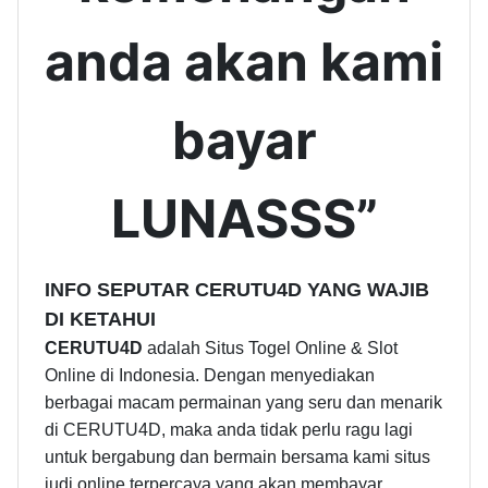
anda akan kami
bayar
LUNASSS”
INFO SEPUTAR CERUTU4D YANG WAJIB
DI KETAHUI
CERUTU4D
adalah Situs Togel Online & Slot
Online di Indonesia. Dengan menyediakan
berbagai macam permainan yang seru dan menarik
di CERUTU4D, maka anda tidak perlu ragu lagi
untuk bergabung dan bermain bersama kami situs
judi online terpercaya yang akan membayar