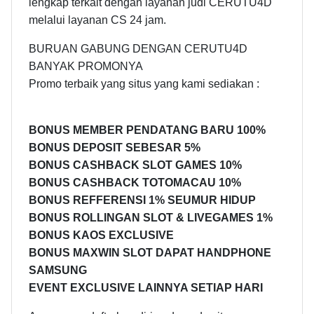
lengkap terkait dengan layanan judi CERUTU4D
melalui layanan CS 24 jam.
BURUAN GABUNG DENGAN CERUTU4D
BANYAK PROMONYA
Promo terbaik yang situs yang kami sediakan :
BONUS MEMBER PENDATANG BARU 100%
BONUS DEPOSIT SEBESAR 5%
BONUS CASHBACK SLOT GAMES 10%
BONUS CASHBACK TOTOMACAU 10%
BONUS REFFERENSI 1% SEUMUR HIDUP
BONUS ROLLINGAN SLOT & LIVEGAMES 1%
BONUS KAOS EXCLUSIVE
BONUS MAXWIN SLOT DAPAT HANDPHONE
SAMSUNG
EVENT EXCLUSIVE LAINNYA SETIAP HARI