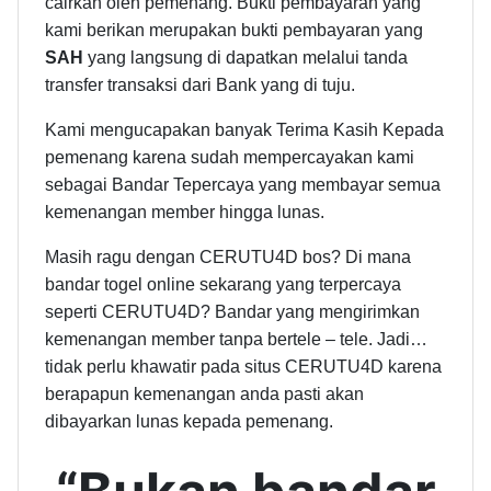
cairkan oleh pemenang. Bukti pembayaran yang
kami berikan merupakan bukti pembayaran yang
SAH
yang langsung di dapatkan melalui tanda
transfer transaksi dari Bank yang di tuju.
Kami mengucapakan banyak Terima Kasih Kepada
pemenang karena sudah mempercayakan kami
sebagai Bandar Tepercaya yang membayar semua
kemenangan member hingga lunas.
Masih ragu dengan CERUTU4D bos? Di mana
bandar togel online sekarang yang terpercaya
seperti CERUTU4D? Bandar yang mengirimkan
kemenangan member tanpa bertele – tele. Jadi…
tidak perlu khawatir pada situs CERUTU4D karena
berapapun kemenangan anda pasti akan
dibayarkan lunas kepada pemenang.