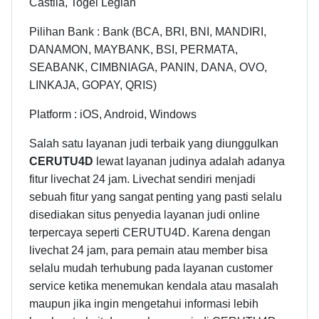
Castila, Togel Legian
Pilihan Bank : Bank (BCA, BRI, BNI, MANDIRI,
DANAMON, MAYBANK, BSI, PERMATA,
SEABANK, CIMBNIAGA, PANIN, DANA, OVO,
LINKAJA, GOPAY, QRIS)
Platform : iOS, Android, Windows
Salah satu layanan judi terbaik yang diunggulkan
CERUTU4D
lewat layanan judinya adalah adanya
fitur livechat 24 jam. Livechat sendiri menjadi
sebuah fitur yang sangat penting yang pasti selalu
disediakan situs penyedia layanan judi online
terpercaya seperti CERUTU4D. Karena dengan
livechat 24 jam, para pemain atau member bisa
selalu mudah terhubung pada layanan customer
service ketika menemukan kendala atau masalah
maupun jika ingin mengetahui informasi lebih