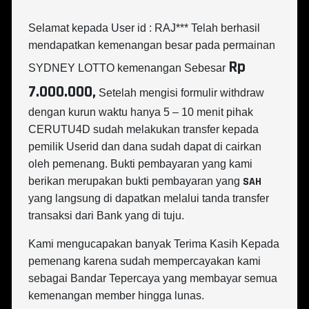
Selamat kepada User id : RAJ*** Telah berhasil
mendapatkan kemenangan besar pada permainan
Rp
SYDNEY LOTTO kemenangan Sebesar
7.000.000,
Setelah mengisi formulir withdraw
dengan kurun waktu hanya 5 – 10 menit pihak
CERUTU4D sudah melakukan transfer kepada
pemilik Userid dan dana sudah dapat di cairkan
oleh pemenang. Bukti pembayaran yang kami
SAH
berikan merupakan bukti pembayaran yang
yang langsung di dapatkan melalui tanda transfer
transaksi dari Bank yang di tuju.
Kami mengucapakan banyak Terima Kasih Kepada
pemenang karena sudah mempercayakan kami
sebagai Bandar Tepercaya yang membayar semua
kemenangan member hingga lunas.