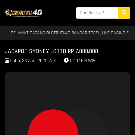
SELAMAT DATANG DI CERUTU4D BANDAR TOGEL, LIVE CASINO & SLOT TE
JACKPOT SYDNEY LOTTO RP 7.000.000
Rabu, 23 April 2025 WIB
|
02:07 PM WIB