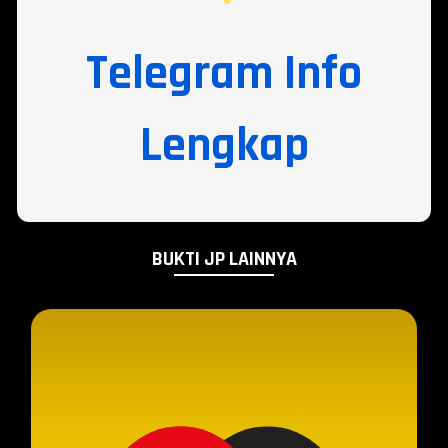
Telegram Info
Lengkap
BUKTI JP LAINNYA