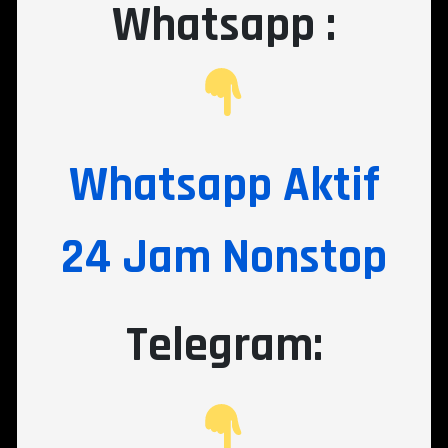
Whatsapp :
Whatsapp Aktif
24 Jam Nonstop
Telegram: