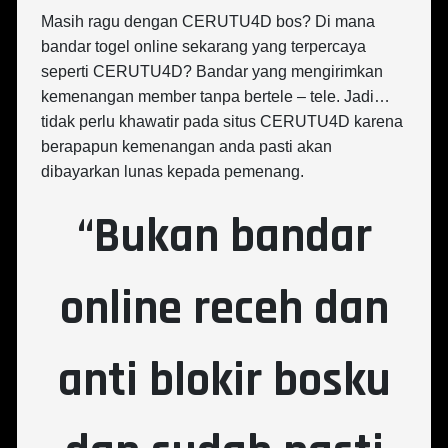
Masih ragu dengan CERUTU4D bos? Di mana
bandar togel online sekarang yang terpercaya
seperti CERUTU4D? Bandar yang mengirimkan
kemenangan member tanpa bertele – tele. Jadi…
tidak perlu khawatir pada situs CERUTU4D karena
berapapun kemenangan anda pasti akan
dibayarkan lunas kepada pemenang.
“Bukan bandar
online receh dan
anti blokir bosku