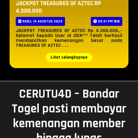
JACKPOT TREASURES OF AZTEC RP
4.300.000
RABU, 14 AGUSTUS 2024
09:41 PM WIB
JACKPOT TREASURES OF AZTEC Rp 4.300.000.,-
Selamat kepada User id :DEN*** Telah berhasil
mendapatkan kemenangan besar pada
TREASURES OF AZTEC . . .
Lihat selengkapnya
CERUTU4D – Bandar
Togel pasti membayar
kemenangan member