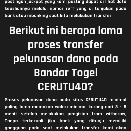
postingan jackpot yang kami posting dapat di lihat data
keasliannya melalui nomor reff yang di tunjukan pada
bank atau mbanking saat kita melakukan transfer.
Berikut ini berapa lama
proses transfer
pelunasan dana pada
Bandar Togel
CERUTU4D?
Proses pelunasan dana pada situs CERUTU4D minimal
paling lama memakan waktu minimal kurang dari 3 – 5
menit setelah melakukan pengisian from withdraw,
Tanpa terkecuali jika bank yang ditunju memiliki
gangguan pada saat melakukan transfer kami akan