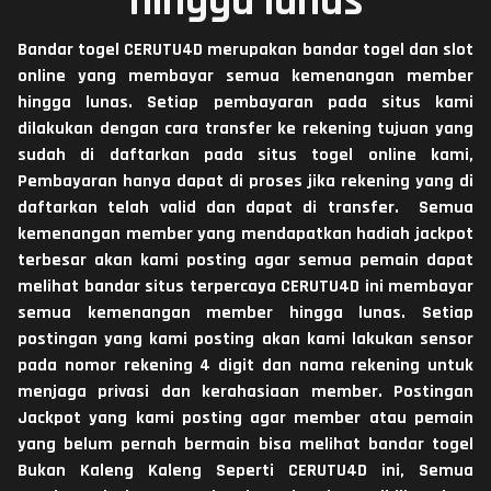
hingga lunas
Bandar togel CERUTU4D merupakan bandar togel dan slot
online yang membayar semua kemenangan member
hingga lunas. Setiap pembayaran pada situs kami
dilakukan dengan cara transfer ke rekening tujuan yang
sudah di daftarkan pada situs togel online kami,
Pembayaran hanya dapat di proses jika rekening yang di
daftarkan telah valid dan dapat di transfer. Semua
kemenangan member yang mendapatkan hadiah jackpot
terbesar akan kami posting agar semua pemain dapat
melihat bandar situs terpercaya CERUTU4D ini membayar
semua kemenangan member hingga lunas. Setiap
postingan yang kami posting akan kami lakukan sensor
pada nomor rekening 4 digit dan nama rekening untuk
menjaga privasi dan kerahasiaan member. Postingan
Jackpot yang kami posting agar member atau pemain
yang belum pernah bermain bisa melihat bandar togel
Bukan Kaleng Kaleng
Seperti CERUTU4D ini, Semua