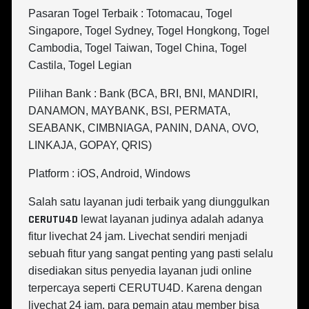
Pasaran Togel Terbaik : Totomacau, Togel
Singapore, Togel Sydney, Togel Hongkong, Togel
Cambodia, Togel Taiwan, Togel China, Togel
Castila, Togel Legian
Pilihan Bank : Bank (BCA, BRI, BNI, MANDIRI,
DANAMON, MAYBANK, BSI, PERMATA,
SEABANK, CIMBNIAGA, PANIN, DANA, OVO,
LINKAJA, GOPAY, QRIS)
Platform : iOS, Android, Windows
Salah satu layanan judi terbaik yang diunggulkan
CERUTU4D
lewat layanan judinya adalah adanya
fitur livechat 24 jam. Livechat sendiri menjadi
sebuah fitur yang sangat penting yang pasti selalu
disediakan situs penyedia layanan judi online
terpercaya seperti CERUTU4D. Karena dengan
livechat 24 jam, para pemain atau member bisa