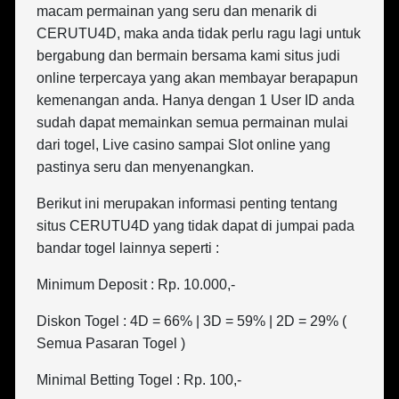
macam permainan yang seru dan menarik di
CERUTU4D, maka anda tidak perlu ragu lagi untuk
bergabung dan bermain bersama kami situs judi
online terpercaya yang akan membayar berapapun
kemenangan anda. Hanya dengan 1 User ID anda
sudah dapat memainkan semua permainan mulai
dari togel, Live casino sampai Slot online yang
pastinya seru dan menyenangkan.
Berikut ini merupakan informasi penting tentang
situs CERUTU4D yang tidak dapat di jumpai pada
bandar togel lainnya seperti :
Minimum Deposit : Rp. 10.000,-
Diskon Togel : 4D = 66% | 3D = 59% | 2D = 29% (
Semua Pasaran Togel )
Minimal Betting Togel : Rp. 100,-