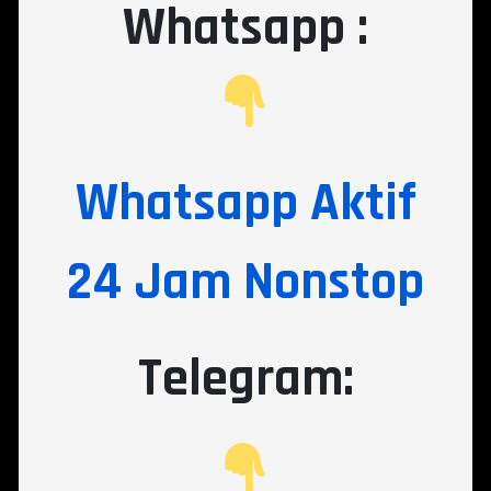
Whatsapp :
Whatsapp Aktif
24 Jam Nonstop
Telegram: