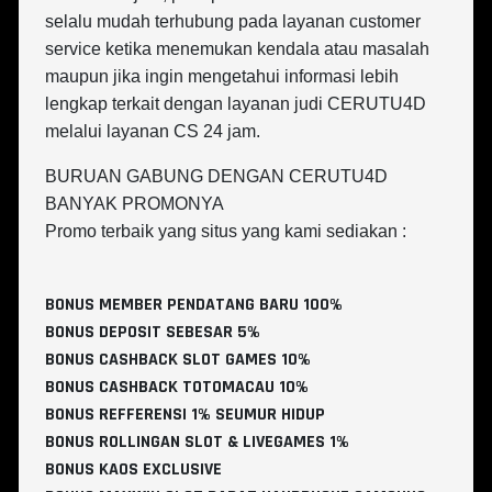
selalu mudah terhubung pada layanan customer
service ketika menemukan kendala atau masalah
maupun jika ingin mengetahui informasi lebih
lengkap terkait dengan layanan judi CERUTU4D
melalui layanan CS 24 jam.
BURUAN GABUNG DENGAN CERUTU4D
BANYAK PROMONYA
Promo terbaik yang situs yang kami sediakan :
BONUS MEMBER PENDATANG BARU 100%
BONUS DEPOSIT SEBESAR 5%
BONUS CASHBACK SLOT GAMES 10%
BONUS CASHBACK TOTOMACAU 10%
BONUS REFFERENSI 1% SEUMUR HIDUP
BONUS ROLLINGAN SLOT & LIVEGAMES 1%
BONUS KAOS EXCLUSIVE