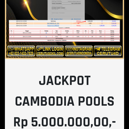
JACKPOT
CAMBODIA POOLS
Rp 5.000.000,00,-