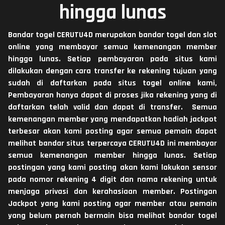
hingga lunas
Bandar togel CERUTU4D merupakan bandar togel dan slot
online yang membayar semua kemenangan member
hingga lunas. Setiap pembayaran pada situs kami
dilakukan dengan cara transfer ke rekening tujuan yang
sudah di daftarkan pada situs togel online kami,
Pembayaran hanya dapat di proses jika rekening yang di
daftarkan telah valid dan dapat di transfer. Semua
kemenangan member yang mendapatkan hadiah jackpot
terbesar akan kami posting agar semua pemain dapat
melihat bandar situs terpercaya CERUTU4D ini membayar
semua kemenangan member hingga lunas. Setiap
postingan yang kami posting akan kami lakukan sensor
pada nomor rekening 4 digit dan nama rekening untuk
menjaga privasi dan kerahasiaan member. Postingan
Jackpot yang kami posting agar member atau pemain
yang belum pernah bermain bisa melihat bandar togel