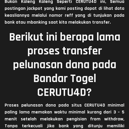
Bukan Kaleng Kaleng
Seperti CERUTU4D ini, Semua
postingan jackpot yang kami posting dapat di lihat data
keasliannya melalui nomor reff yang di tunjukan pada
bank atau mbanking saat kita melakukan transfer.
Berikut ini berapa lama
proses transfer
pelunasan dana pada
Bandar Togel
CERUTU4D?
Proses pelunasan dana pada situs CERUTU4D minimal
paling lama memakan waktu minimal kurang dari 3 – 5
menit setelah melakukan pengisian from withdraw,
Tanpa terkecuali jika bank yang ditunju memiliki