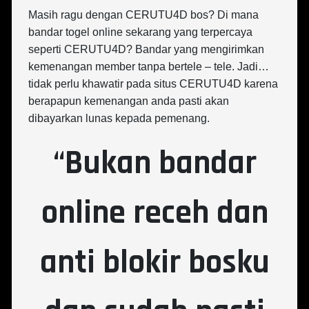
Masih ragu dengan CERUTU4D bos? Di mana
bandar togel online sekarang yang terpercaya
seperti CERUTU4D? Bandar yang mengirimkan
kemenangan member tanpa bertele – tele. Jadi…
tidak perlu khawatir pada situs CERUTU4D karena
berapapun kemenangan anda pasti akan
dibayarkan lunas kepada pemenang.
“Bukan bandar
online receh dan
anti blokir bosku