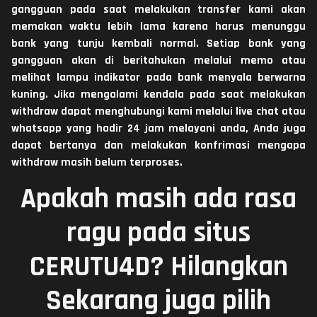
gangguan pada saat melakukan transfer kami akan
memakan waktu lebih lama karena harus menunggu
bank yang tunju kembali normal. Setiap bank yang
gangguan akan di beritahukan melalui memo atau
melihat lampu indikator pada bank menyala berwarna
kuning. Jika mengalami kendala pada saat melakukan
withdraw dapat menghubungi kami melalui live chat atau
whatsapp yang hadir 24 jam melayani anda, Anda juga
dapat bertanya dan melakukan konfrimasi mengapa
withdraw masih belum terproses.
Apakah masih ada rasa
ragu pada situs
CERUTU4D? Hilangkan
Sekarang juga pilih