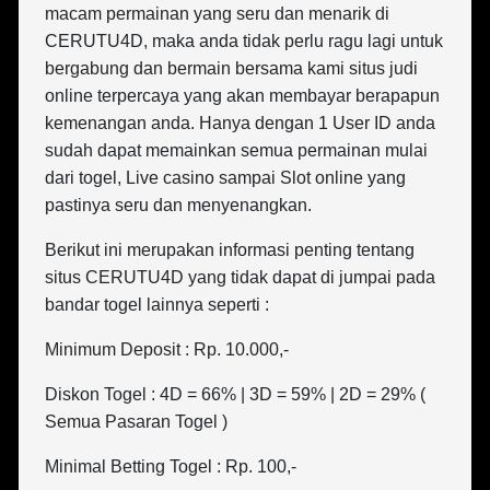
macam permainan yang seru dan menarik di
CERUTU4D, maka anda tidak perlu ragu lagi untuk
bergabung dan bermain bersama kami situs judi
online terpercaya yang akan membayar berapapun
kemenangan anda. Hanya dengan 1 User ID anda
sudah dapat memainkan semua permainan mulai
dari togel, Live casino sampai Slot online yang
pastinya seru dan menyenangkan.
Berikut ini merupakan informasi penting tentang
situs CERUTU4D yang tidak dapat di jumpai pada
bandar togel lainnya seperti :
Minimum Deposit : Rp. 10.000,-
Diskon Togel : 4D = 66% | 3D = 59% | 2D = 29% (
Semua Pasaran Togel )
Minimal Betting Togel : Rp. 100,-