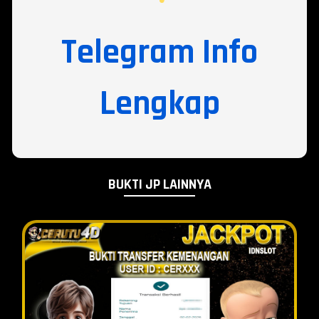
Telegram Info
Lengkap
BUKTI JP LAINNYA