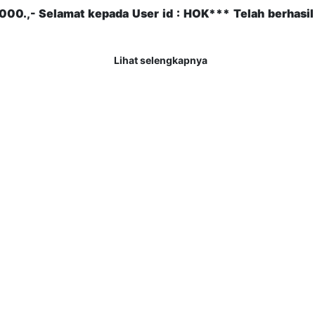
.,- Selamat kepada User id : HOK*** Telah berhasi
Lihat selengkapnya
dar Togel pasti memb
unas
togel dan slot online yang membayar semua kemenanga
fer ke rekening tujuan yang sudah di daftarkan pada sit
n telah valid dan dapat di transfer. Semua kemenang
pemain dapat melihat bandar situs terpercaya CERUTU
 posting akan kami lakukan sensor pada nomor rekenin
an Jackpot yang kami posting agar member atau pemai