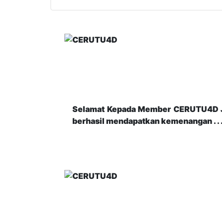
SELAMAT KEPADA MEMBE
LUNAS
RABU, 14 AGUSTUS 2024
Selamat Kepada Member CERUTU4D J
berhasil mendapatkan kemenangan . . 
JACKPOT TAIWAN POOLS 
RABU, 14 AGUSTUS 2024