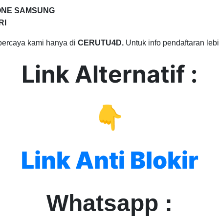
ONE SAMSUNG
RI
rpercaya kami hanya di
CERUTU4D.
Untuk info pendaftaran lebi
Link Alternatif :
👇
Link Anti Blokir
Whatsapp :