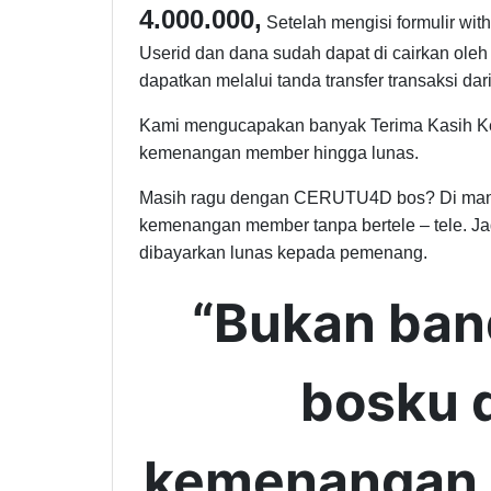
4.000.000,
Setelah mengisi formulir wi
Userid dan dana sudah dapat di cairkan ol
dapatkan melalui tanda transfer transaksi dari
Kami mengucapakan banyak Terima Kasih K
kemenangan member hingga lunas.
Masih ragu dengan CERUTU4D bos? Di mana 
kemenangan member tanpa bertele – tele. J
dibayarkan lunas kepada pemenang.
“Bukan band
bosku 
kemenangan 