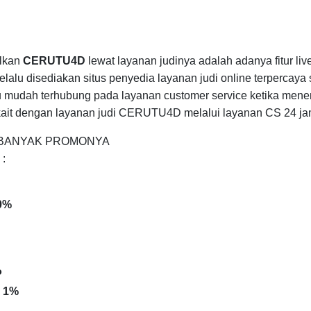
ulkan
CERUTU4D
lewat layanan judinya adalah adanya fitur liv
 selalu disediakan situs penyedia layanan judi online terperc
lu mudah terhubung pada layanan customer service ketika men
erkait dengan layanan judi CERUTU4D melalui layanan CS 24 ja
BANYAK PROMONYA
 :
0%
P
 1%