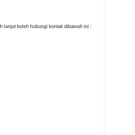
h lanjut boleh hubungi kontak dibawah ini :