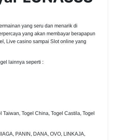
ermainan yang seru dan menarik di
 terpercaya yang akan membayar berapapun
 Live casino sampai Slot online yang
el lainnya seperti :
Taiwan, Togel China, Togel Castila, Togel
NIAGA, PANIN, DANA, OVO, LINKAJA,