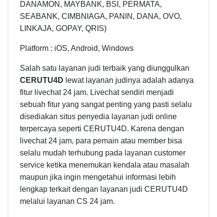
DANAMON, MAYBANK, BSI, PERMATA,
SEABANK, CIMBNIAGA, PANIN, DANA, OVO,
LINKAJA, GOPAY, QRIS)
Platform : iOS, Android, Windows
Salah satu layanan judi terbaik yang diunggulkan
CERUTU4D
lewat layanan judinya adalah adanya
fitur livechat 24 jam. Livechat sendiri menjadi
sebuah fitur yang sangat penting yang pasti selalu
disediakan situs penyedia layanan judi online
terpercaya seperti CERUTU4D. Karena dengan
livechat 24 jam, para pemain atau member bisa
selalu mudah terhubung pada layanan customer
service ketika menemukan kendala atau masalah
maupun jika ingin mengetahui informasi lebih
lengkap terkait dengan layanan judi CERUTU4D
melalui layanan CS 24 jam.