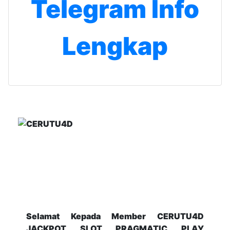
Telegram Info
Lengkap
BUKTI JP LAINNYA
SELAMAT KEPADA MEMBER
CERUTU4D JACKPOT SLOT
PRAGMATIC PLAY PYRAMID
BONANZA RP 3.600.000,- LUNAS
RABU, 14 AGUSTUS 2024
09:41 PM WIB
Selamat Kepada Member CERUTU4D
JACKPOT SLOT PRAGMATIC PLAY