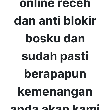
online receh
dan anti blokir
bosku dan
sudah pasti
berapapun
kemenangan
anda akan kami