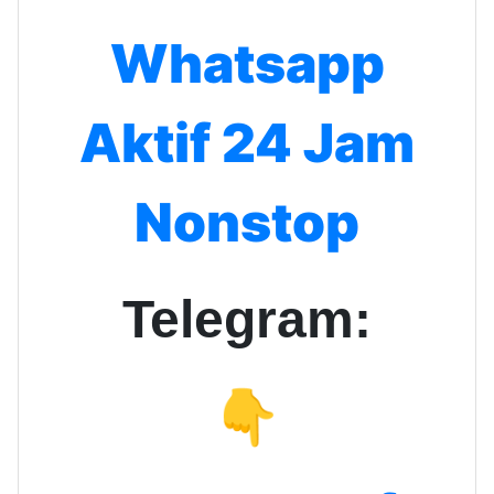
Whatsapp
Aktif 24 Jam
Nonstop
Telegram:
👇