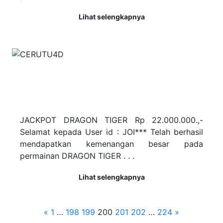
Lihat selengkapnya
JACKPOT DRAGON TIGER RP
22.000.000.
RABU, 20 NOVEMBER 2024
01:57 AM WIB
JACKPOT DRAGON TIGER Rp 22.000.000.,-
Selamat kepada User id : JOI*** Telah berhasil
mendapatkan kemenangan besar pada
permainan DRAGON TIGER . . .
Lihat selengkapnya
«
1
…
198
199
200
201
202
…
224
»