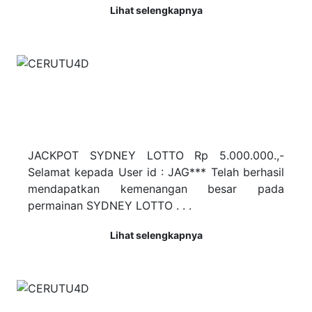
Lihat selengkapnya
JACKPOT SYDNEY LOTTO RP
5.000.000.
KAMIS, 21 NOVEMBER 2024
02:15 PM WIB
JACKPOT SYDNEY LOTTO Rp 5.000.000.,-
Selamat kepada User id : JAG*** Telah berhasil
mendapatkan kemenangan besar pada
permainan SYDNEY LOTTO . . .
Lihat selengkapnya