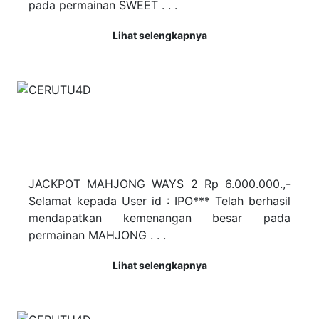
pada permainan SWEET . . .
Lihat selengkapnya
JACKPOT MAHJONG WAYS 2 RP
6.000.000.
SABTU, 23 NOVEMBER 2024
04:30 PM WIB
JACKPOT MAHJONG WAYS 2 Rp 6.000.000.,-
Selamat kepada User id : IPO*** Telah berhasil
mendapatkan kemenangan besar pada
permainan MAHJONG . . .
Lihat selengkapnya