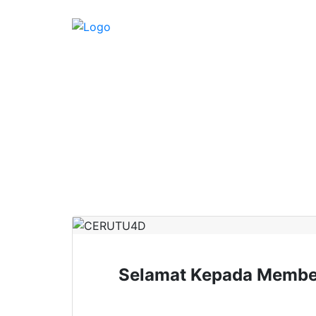
SELAMAT KEPAD
JAPAN POOLS RP 
Selasa, 02 Desember 2025 WIB
|
05:3
Selamat Kepada Memb