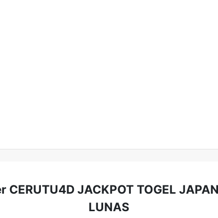
A MEMBER CERUTU4D 
4.000.000,- LUNAS
3 PM WIB
er CERUTU4D JACKPOT TOGEL JAPAN 
LUNAS