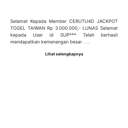
RP 3.000.000,- LUNAS
RABU, 14 AGUSTUS 2024
09:41 PM WIB
Selamat Kepada Member CERUTU4D JACKPOT
TOGEL TAIWAN Rp 3.000.000,- LUNAS Selamat
kepada User id SUP*** Telah berhasil
mendapatkan kemenangan besar . . .
Lihat selengkapnya
CERUTU4D – Bandar
Togel pasti
membayar
kemenangan member