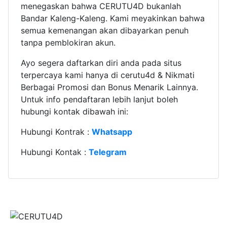
menegaskan bahwa CERUTU4D bukanlah
Bandar Kaleng-Kaleng. Kami meyakinkan bahwa
semua kemenangan akan dibayarkan penuh
tanpa pemblokiran akun.
Ayo segera daftarkan diri anda pada situs
terpercaya kami hanya di cerutu4d & Nikmati
Berbagai Promosi dan Bonus Menarik Lainnya.
Untuk info pendaftaran lebih lanjut boleh
hubungi kontak dibawah ini:
Hubungi Kontrak :
Whatsapp
Hubungi Kontak :
Telegram
BUKTI JP LAINNYA