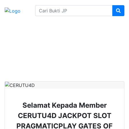
SELAMAT DATANG DI CERUTU4D BANDAR TOGE
SELAMAT KEPADA MEMBER CERUTU4D
JACKPOT SLOT PRAGMATICPLAY GATES
OF OLYMPUS RP 4.060.000,- LUNAS
Senin, 02 Maret 2026 WIB
|
06:06 PM WIB
Selamat Kepada Member
CERUTU4D JACKPOT SLOT
PRAGMATICPLAY GATES OF