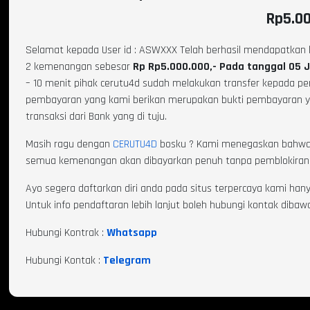
Rp5.00
Selamat kepada User id : ASWXXX Telah berhasil mendapatk
2 kemenangan sebesar
Rp Rp5.000.000,- Pada tanggal 05 J
– 10 menit pihak cerutu4d sudah melakukan transfer kepada pem
pembayaran yang kami berikan merupakan bukti pembayaran yan
transaksi dari Bank yang di tuju.
Masih ragu dengan
CERUTU4D
bosku ? Kami menegaskan bahwa 
semua kemenangan akan dibayarkan penuh tanpa pemblokiran
Ayo segera daftarkan diri anda pada situs terpercaya kami han
Untuk info pendaftaran lebih lanjut boleh hubungi kontak dibawa
Hubungi Kontrak :
Whatsapp
Hubungi Kontak :
Telegram