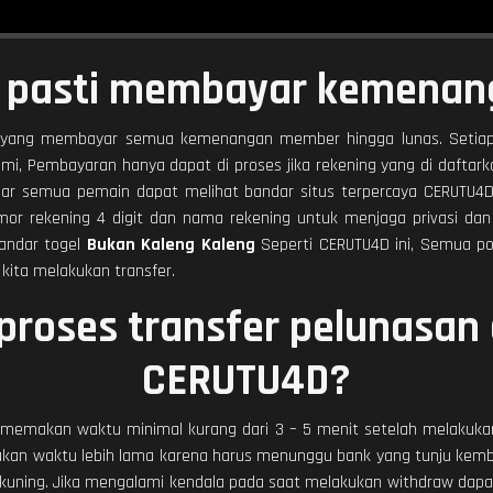
l pasti membayar kemenan
e yang membayar semua kemenangan member hingga lunas. Setiap 
 kami, Pembayaran hanya dapat di proses jika rekening yang di daft
agar semua pemain dapat melihat bandar situs terpercaya CERUTU
or rekening 4 digit dan nama rekening untuk menjaga privasi da
andar togel
Bukan Kaleng Kaleng
Seperti CERUTU4D ini, Semua pos
kita melakukan transfer.
 proses transfer pelunasa
CERUTU4D?
memakan waktu minimal kurang dari 3 – 5 menit setelah melakukan p
an waktu lebih lama karena harus menunggu bank yang tunju kembal
uning. Jika mengalami kendala pada saat melakukan withdraw dapat