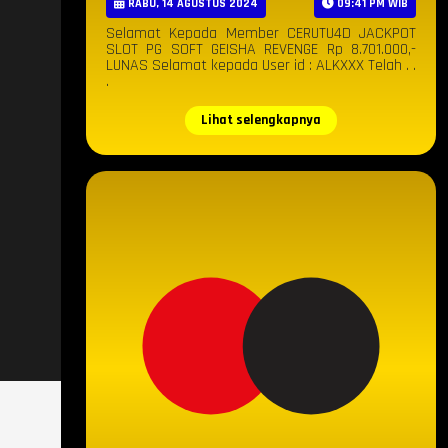
RABU, 14 AGUSTUS 2024
09:41 PM WIB
Selamat Kepada Member CERUTU4D JACKPOT
SLOT PG SOFT GEISHA REVENGE Rp 8.701.000,-
LUNAS Selamat kepada User id : ALKXXX Telah . .
.
Lihat selengkapnya