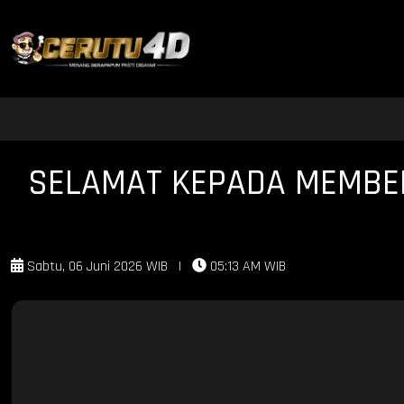
SELAMAT KEPADA MEMBER
Sabtu, 06 Juni 2026 WIB
|
05:13 AM WIB