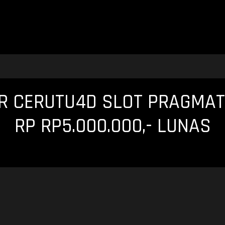
 CERUTU4D SLOT PRAGMAT
RP RP5.000.000,- LUNAS