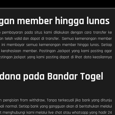
gan member hingga lunas
pembayaran pada situs kami dilakukan dengan cara transfer ke
arkan telah valid dan dapat di transfer. Semua kemenangan member
4D ini membayar semua kemenangan member hingga lunas. Setiap
n kerahasiaan member. Postingan Jackpot yang kami posting agar
tingan jackpot yang kami posting dapat di lihat data keasliannya
n dana pada Bandar Togel
engisian from withdraw, Tanpa terkecuali jika bank yang ditunju
i normal. Setiap bank yang gangguan akan di beritahukan melalui
 menghubungi kami melalui live chat atau whatsapp yang hadir 24