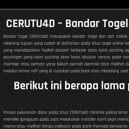
CERUTU4D – Bandar Toge
Bandar togel CERUTU4D merupakan bandar togel dan slot onlin
rekening tujuan yang sudah di daftarkan pada situs togel online
yang mendapatkan hadiah jackpot terbesar akan kami posting 
postingan yang kami posting akan kami lakukan sensor pada nom
member atau pemain yang belum pernah bermain bisa melihat b
melalui nomor reff yang di tunjukan pada bank atau mbanking saat 
Berikut ini berapa lama
Proses pelunasan dana pada situs CERUTU4D minimal paling lama 
memiliki gangguan pada saat melakukan transfer kami akan memak
memo atau melihat lampu indikator pada bank menyala berwarna k