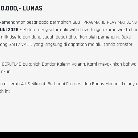
0.000,- LUNAS
an kemenangan besar pada permainan SLOT PRAGMATIC PLAY MAHJONG
UNI 2026
Setelah mengisi formulir withdraw dengan kurun waktu ha
ilik Userid dan dana sudah dapat di cairkan oleh pemenang. Bukti
g SAH / VALID yang langsung di dapatkan melalui tanda transfer
CERUTU4D bukanlah Bandar Kaleng-Kaleng. Kami meyakinkan bahwa
 akun.
ya di cerutu4d & Nikmati Berbagai Promosi dan Bonus Menarik Lainnya.
h ini: