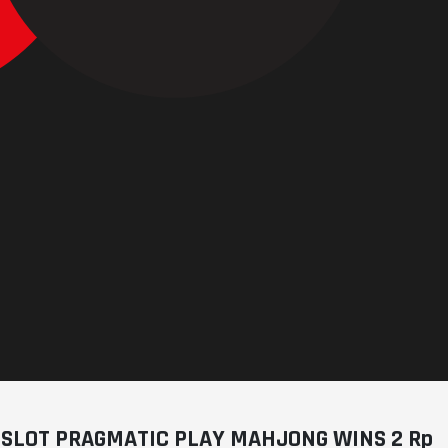
 SLOT PRAGMATIC PLAY MAHJONG WINS 2 Rp