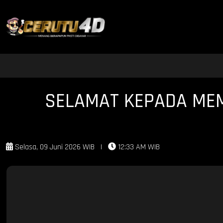
SELAMAT KEPADA ME
Selasa, 09 Juni 2026 WIB
|
12:33 AM WIB