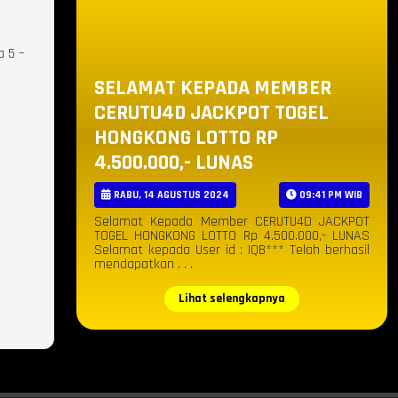
a 5 –
SELAMAT KEPADA MEMBER
CERUTU4D JACKPOT TOGEL
HONGKONG LOTTO RP
4.500.000,- LUNAS
RABU, 14 AGUSTUS 2024
09:41 PM WIB
Selamat Kepada Member CERUTU4D JACKPOT
TOGEL HONGKONG LOTTO Rp 4.500.000,- LUNAS
Selamat kepada User id : IQB*** Telah berhasil
mendapatkan . . .
Lihat selengkapnya