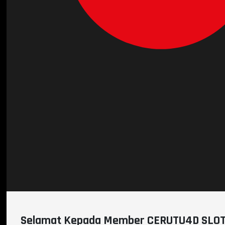
Selamat Kepada Member CERUTU4D SLOT