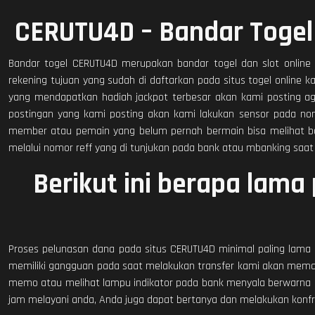
CERUTU4D – Bandar Toge
Bandar togel CERUTU4D merupakan bandar togel dan slot onlin
rekening tujuan yang sudah di daftarkan pada situs togel online
yang mendapatkan hadiah jackpot terbesar akan kami posting 
postingan yang kami posting akan kami lakukan sensor pada nom
member atau pemain yang belum pernah bermain bisa melihat b
melalui nomor reff yang di tunjukan pada bank atau mbanking saat 
Berikut ini berapa lama
Proses pelunasan dana pada situs CERUTU4D minimal paling lama 
memiliki gangguan pada saat melakukan transfer kami akan memak
memo atau melihat lampu indikator pada bank menyala berwarna k
jam melayani anda, Anda juga dapat bertanya dan melakukan konf