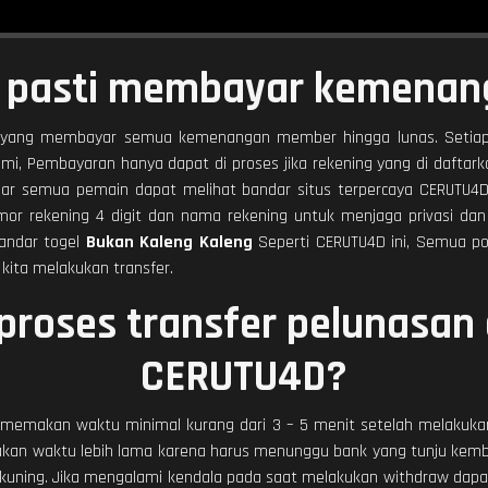
l pasti membayar kemenan
e yang membayar semua kemenangan member hingga lunas. Setiap 
 kami, Pembayaran hanya dapat di proses jika rekening yang di daft
agar semua pemain dapat melihat bandar situs terpercaya CERUTU
or rekening 4 digit dan nama rekening untuk menjaga privasi da
andar togel
Bukan Kaleng Kaleng
Seperti CERUTU4D ini, Semua pos
kita melakukan transfer.
 proses transfer pelunasa
CERUTU4D?
memakan waktu minimal kurang dari 3 – 5 menit setelah melakukan p
an waktu lebih lama karena harus menunggu bank yang tunju kembal
uning. Jika mengalami kendala pada saat melakukan withdraw dapat