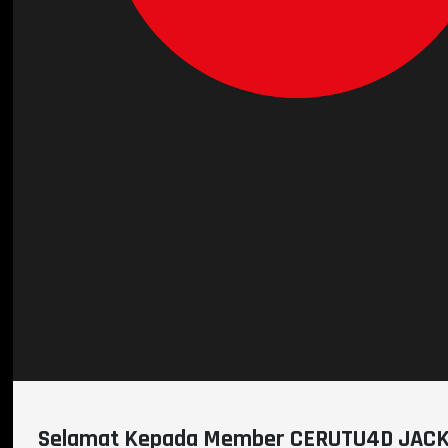
Selamat Kepada Member CERUTU4D JACKP