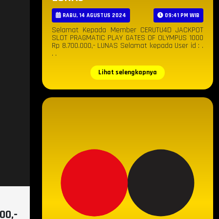
RABU, 14 AGUSTUS 2024
09:41 PM WIB
Selamat Kepada Member CERUTU4D JACKPOT
SLOT PRAGMATIC PLAY GATES OF OLYMPUS 1000
Rp 8.700.000,- LUNAS Selamat kepada User id : .
. .
Lihat selengkapnya
00,-