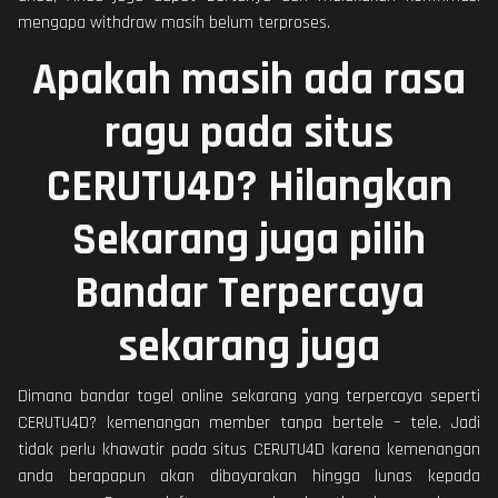
mengapa withdraw masih belum terproses.
Apakah masih ada rasa
ragu pada situs
CERUTU4D? Hilangkan
Sekarang juga pilih
Bandar Terpercaya
sekarang juga
Dimana bandar togel online sekarang yang terpercaya seperti
CERUTU4D? kemenangan member tanpa bertele – tele. Jadi
tidak perlu khawatir pada situs CERUTU4D karena kemenangan
anda berapapun akan dibayarakan hingga lunas kepada