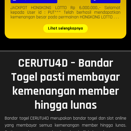
JACKPOT HONGKONG LOTTO Rp 6.000.000.,- Selamat
kepada User id : PUT*** Telah berhasil mendapatkan
kemenangan besar pada permainan HONGKONG LOTTO . . .
Lihat selengkapnya
CERUTU4D – Bandar
Togel pasti membayar
kemenangan member
hingga lunas
Bandar togel CERUTU4D merupakan bandar togel dan slot online
yang membayar semua kemenangan member hingga lunas.