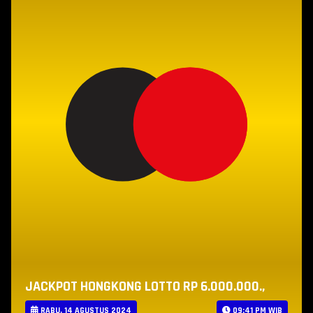
JACKPOT HONGKONG LOTTO RP 6.000.000.,
RABU, 14 AGUSTUS 2024
09:41 PM WIB