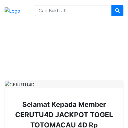
SELAMAT DATANG DI CERUTU4D BANDAR TOGE
SELAMAT KEPADA MEMBER CERUTU4D
JACKPOT TOGEL TOTOMACAU 4D RP
3.500.000,- LUNAS
Kamis, 11 Juni 2026 WIB
|
04:33 PM WIB
Selamat Kepada Member
CERUTU4D JACKPOT TOGEL
TOTOMACAU 4D Rp