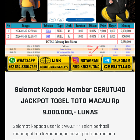
Selamat Kepada Member CERUTU4D
JACKPOT TOGEL TOTO MACAU Rp
9.000.000,- LUNAS
Selamat kepada User id : WAC*** Telah berhasil
mendapatkan kemenangan besar pada permainan