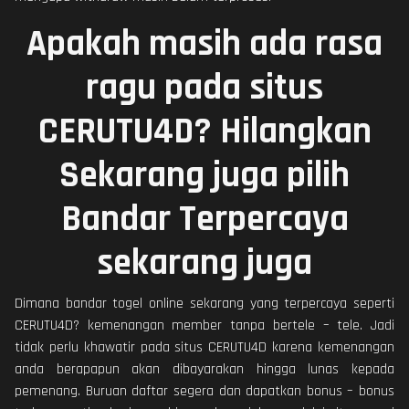
Apakah masih ada rasa
ragu pada situs
CERUTU4D? Hilangkan
Sekarang juga pilih
Bandar Terpercaya
sekarang juga
Dimana bandar togel online sekarang yang terpercaya seperti
CERUTU4D? kemenangan member tanpa bertele – tele. Jadi
tidak perlu khawatir pada situs CERUTU4D karena kemenangan
anda berapapun akan dibayarakan hingga lunas kepada
pemenang. Buruan daftar segera dan dapatkan bonus – bonus