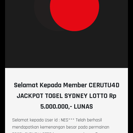
Selamat Kepada Member CERUTU4D
JACKPOT TOGEL SYDNEY LOTTO Rp
5.000.000,- LUNAS
Selamat kepada User id : NES*** Telah berhasil
mendapatkan kemenangan besar pada permainan