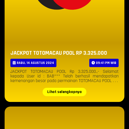
JACKPOT TOTOMACAU POOL RP 3.325.000
RABU, 14 AGUSTUS 2024
09:41 PM WIB
JACKPOT TOTOMACAU POOL Rp 3.325.000.,- Selamat
kepada User id : BAB*** Telah berhasil mendapatkan
kemenangan besar pada permainan TOTOMACAU POOL . . .
Lihat selengkapnya