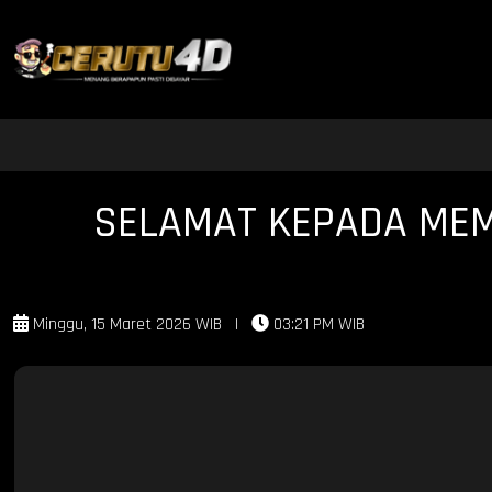
SELAMAT KEPADA MEM
Minggu, 15 Maret 2026 WIB
|
03:21 PM WIB