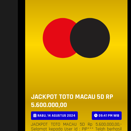
JACKPOT TOTO MACAU 5D RP
5.600.000,00
RABU, 14 AGUSTUS 2024
09:41 PM WIB
JACKPOT TOTO MACAU 5D Rp 5.600.000,00,-
Selamat kepada User id : PIP*** Telah berhasil