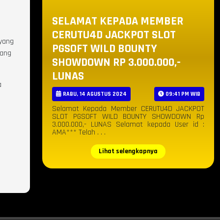
SELAMAT KEPADA MEMBER
CERUTU4D JACKPOT SLOT
 yang
PGSOFT WILD BOUNTY
yang
SHOWDOWN RP 3.000.000,-
LUNAS
a
RABU, 14 AGUSTUS 2024
09:41 PM WIB
Selamat Kepada Member CERUTU4D JACKPOT
SLOT PGSOFT WILD BOUNTY SHOWDOWN Rp
3.000.000,- LUNAS Selamat kepada User id :
AMA*** Telah . . .
Lihat selengkapnya