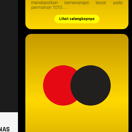
mendapatkan kemenangan besar pada
permainan TOTO . . .
Lihat selengkapnya
NAS