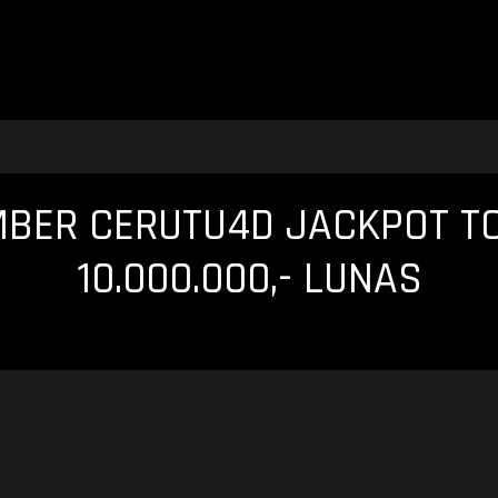
BER CERUTU4D JACKPOT TO
10.000.000,- LUNAS