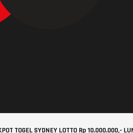
OT TOGEL SYDNEY LOTTO Rp 10.000.000,- LU