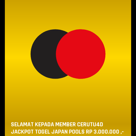
SELAMAT KEPADA MEMBER CERUTU4D
JACKPOT TOGEL JAPAN POOLS RP 3.000.000 ,-