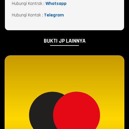
Hubungi Kontrak :
Whatsapp
Hubungi Kontak :
Telegram
BUKTI JP LAINNYA