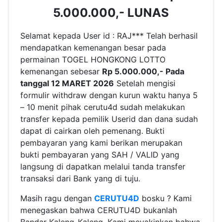
5.000.000,- LUNAS
Selamat kepada User id : RAJ*** Telah berhasil
mendapatkan kemenangan besar pada
permainan TOGEL HONGKONG LOTTO
kemenangan sebesar
Rp 5.000.000,- Pada
tanggal 12 MARET 2026
Setelah mengisi
formulir withdraw dengan kurun waktu hanya 5
– 10 menit pihak cerutu4d sudah melakukan
transfer kepada pemilik Userid dan dana sudah
dapat di cairkan oleh pemenang. Bukti
pembayaran yang kami berikan merupakan
bukti pembayaran yang SAH / VALID yang
langsung di dapatkan melalui tanda transfer
transaksi dari Bank yang di tuju.
Masih ragu dengan
CERUTU4D
bosku ? Kami
menegaskan bahwa CERUTU4D bukanlah