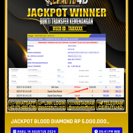
JACKPOT BLOOD DIAMOND RP 5.000.000.,
RABU, 14 AGUSTUS 2024
09:41 PM WIB