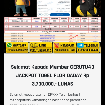
Selamat Kepada Member CERUTU4D
JACKPOT TOGEL FLORIDADAY Rp
3.700.000,- LUNAS
Selamat kepada User id : DIPXXX Telah berhasil
mendapatkan kemenangan besar pada permainan