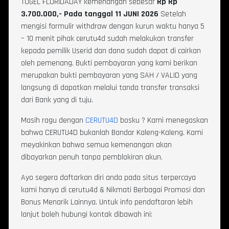
TOGEL FLORIDADAY kemenangan sebesar
Rp Rp
3.700.000,- Pada tanggal 11 JUNI 2026
Setelah
mengisi formulir withdraw dengan kurun waktu hanya 5
– 10 menit pihak cerutu4d sudah melakukan transfer
kepada pemilik Userid dan dana sudah dapat di cairkan
oleh pemenang. Bukti pembayaran yang kami berikan
merupakan bukti pembayaran yang SAH / VALID yang
langsung di dapatkan melalui tanda transfer transaksi
dari Bank yang di tuju.
Masih ragu dengan
CERUTU4D
bosku ? Kami menegaskan
bahwa CERUTU4D bukanlah Bandar Kaleng-Kaleng. Kami
meyakinkan bahwa semua kemenangan akan
dibayarkan penuh tanpa pemblokiran akun.
Ayo segera daftarkan diri anda pada situs terpercaya
kami hanya di cerutu4d & Nikmati Berbagai Promosi dan
Bonus Menarik Lainnya. Untuk info pendaftaran lebih
lanjut boleh hubungi kontak dibawah ini: