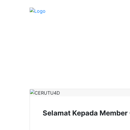
SELAMAT KEPAD
CAMBODIA POOLS
Rabu, 03 Juni 2026 WIB
|
11:58 AM W
Selamat Kepada Membe