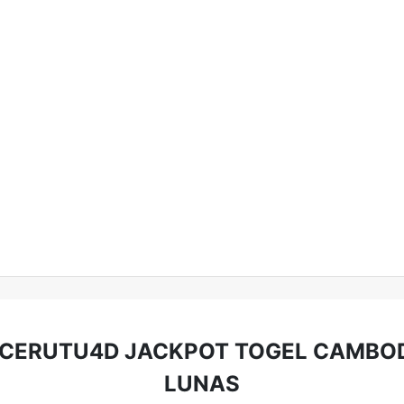
A MEMBER CERUTU4D 
 RP7.000.000,- LUNA
IB
r CERUTU4D JACKPOT TOGEL CAMBODI
LUNAS