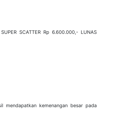
ATICPLAY GATES OF
09:41 PM WIB
SUPER SCATTER Rp 6.600.000,- LUNAS
09:41 PM WIB
sil mendapatkan kemenangan besar pada