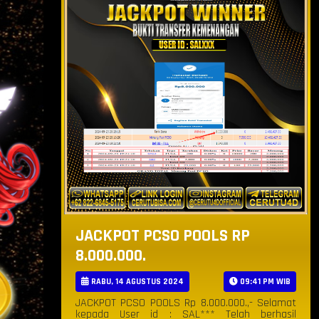
JACKPOT PCSO POOLS RP
8.000.000.
RABU, 14 AGUSTUS 2024
09:41 PM WIB
JACKPOT PCSO POOLS Rp 8.000.000.,- Selamat
kepada User id : SAL*** Telah berhasil