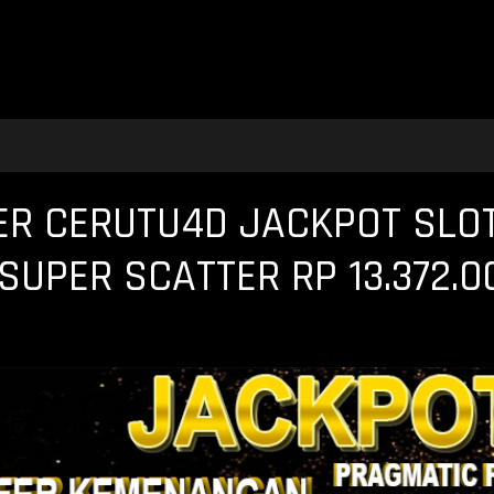
R CERUTU4D JACKPOT SLO
UPER SCATTER RP 13.372.0