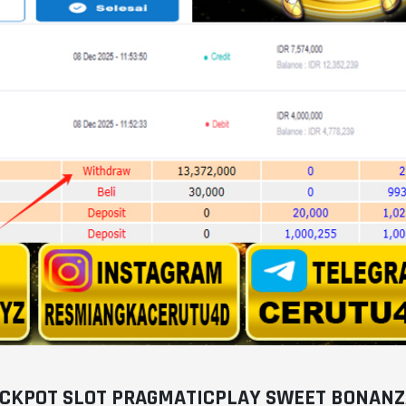
ACKPOT SLOT PRAGMATICPLAY SWEET BONAN