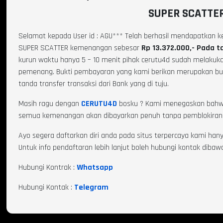
SUPER SCATTER 
Selamat kepada User id : AGU*** Telah berhasil mendapatk
SUPER SCATTER kemenangan sebesar
Rp 13.372.000,- Pada 
kurun waktu hanya 5 – 10 menit pihak cerutu4d sudah melakukan
pemenang. Bukti pembayaran yang kami berikan merupakan buk
tanda transfer transaksi dari Bank yang di tuju.
Masih ragu dengan
CERUTU4D
bosku ? Kami menegaskan bahwa
semua kemenangan akan dibayarkan penuh tanpa pemblokiran
Ayo segera daftarkan diri anda pada situs terpercaya kami han
Untuk info pendaftaran lebih lanjut boleh hubungi kontak dibawa
Hubungi Kontrak :
Whatsapp
Hubungi Kontak :
Telegram