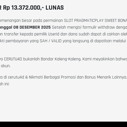
Rp 13.372.000,- LUNAS
an kemenangan besar pada permainan SLOT PRAGMATICPLAY SWEET BO
tanggal 08 DESEMBER 2025
Setelah mengisi formulir withdraw deng
 transfer kepada pemilik Userid dan dana sudah dapat di cairkan ole
ti pembayaran yang SAH / VALID yang langsung di dapatkan melalui
 CERUTU4D bukanlah Bandar Kaleng-Kaleng. Kami meyakinkan bahw
 akun.
ya di cerutu4d & Nikmati Berbagai Promosi dan Bonus Menarik Lainnya.
h ini: