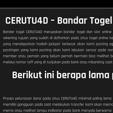
CERUTU4D – Bandar Toge
Bandar togel CERUTU4D merupakan bandar togel dan slot onlin
rekening tujuan yang sudah di daftarkan pada situs togel online
yang mendapatkan hadiah jackpot terbesar akan kami posting 
postingan yang kami posting akan kami lakukan sensor pada nom
member atau pemain yang belum pernah bermain bisa melihat b
melalui nomor reff yang di tunjukan pada bank atau mbanking saat 
Berikut ini berapa lama
Proses pelunasan dana pada situs CERUTU4D minimal paling lama 
memiliki gangguan pada saat melakukan transfer kami akan memak
memo atau melihat lampu indikator pada bank menyala berwarna k