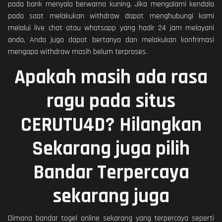
pada bank menyala berwarna kuning. Jika mengalami kendala
pada saat melakukan withdraw dapat menghubungi kami
melalui live chat atau whatsapp yang hadir 24 jam melayani
anda, Anda juga dapat bertanya dan melakukan konfrimasi
mengapa withdraw masih belum terproses.
Apakah masih ada rasa
ragu pada situs
CERUTU4D? Hilangkan
Sekarang juga pilih
Bandar Terpercaya
sekarang juga
Dimana bandar togel online sekarang yang terpercaya seperti