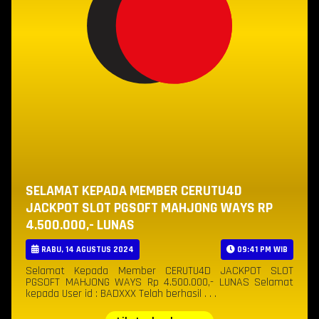
SELAMAT KEPADA MEMBER CERUTU4D
JACKPOT SLOT PGSOFT MAHJONG WAYS RP
4.500.000,- LUNAS
RABU, 14 AGUSTUS 2024
09:41 PM WIB
Selamat Kepada Member CERUTU4D JACKPOT SLOT
PGSOFT MAHJONG WAYS Rp 4.500.000,- LUNAS Selamat
kepada User id : BADXXX Telah berhasil . . .