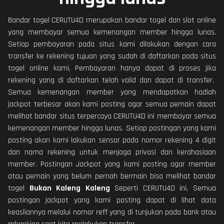
Bandar togel CERUTU4D merupakan bandar togel dan slot online
yang membayar semua kemenangan member hingga lunas.
Setiap pembayaran pada situs kami dilakukan dengan cara
transfer ke rekening tujuan yang sudah di daftarkan pada situs
togel online kami, Pembayaran hanya dapat di proses jika
rekening yang di daftarkan telah valid dan dapat di transfer.
Semua kemenangan member yang mendapatkan hadiah
jackpot terbesar akan kami posting agar semua pemain dapat
melihat bandar situs terpercaya CERUTU4D ini membayar semua
kemenangan member hingga lunas. Setiap postingan yang kami
posting akan kami lakukan sensor pada nomor rekening 4 digit
dan nama rekening untuk menjaga privasi dan kerahasiaan
member. Postingan Jackpot yang kami posting agar member
atau pemain yang belum pernah bermain bisa melihat bandar
togel
Bukan Kaleng Kaleng
Seperti CERUTU4D ini, Semua
postingan jackpot yang kami posting dapat di lihat data
keasliannya melalui nomor reff yang di tunjukan pada bank atau