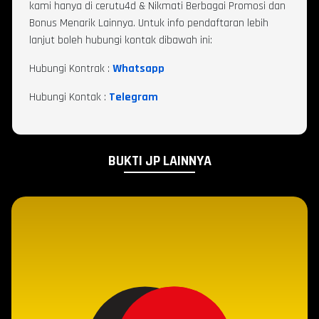
kami hanya di cerutu4d & Nikmati Berbagai Promosi dan
Bonus Menarik Lainnya. Untuk info pendaftaran lebih
lanjut boleh hubungi kontak dibawah ini:
Hubungi Kontrak :
Whatsapp
Hubungi Kontak :
Telegram
BUKTI JP LAINNYA