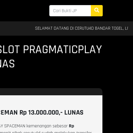
SELAMAT DATANG DI CERUTU4D BANDAR TOGEL, LIVE CAS
SLOT PRAGMATICPLAY
NAS
MAN Rp 13.000.000,- LUNAS
PLAY SPACEMAN kemenangan sebesar
Rp