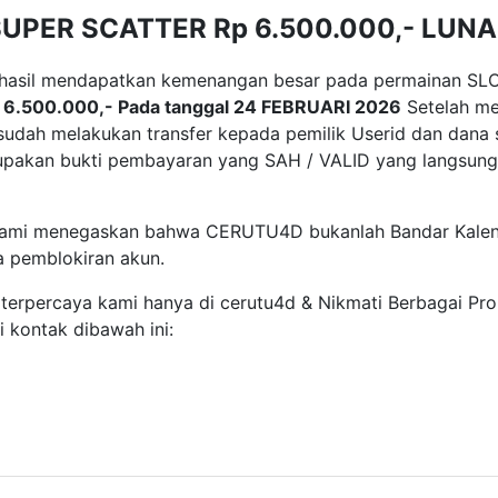
UPER SCATTER Rp 6.500.000,- LUN
 berhasil mendapatkan kemenangan besar pada permaina
 6.500.000,- Pada tanggal 24 FEBRUARI 2026
Setelah me
sudah melakukan transfer kepada pemilik Userid dan dana 
pakan bukti pembayaran yang SAH / VALID yang langsung d
ami menegaskan bahwa CERUTU4D bukanlah Bandar Kalen
 pemblokiran akun.
s terpercaya kami hanya di cerutu4d & Nikmati Berbagai Pr
i kontak dibawah ini:
BUKTI JP LAINNYA