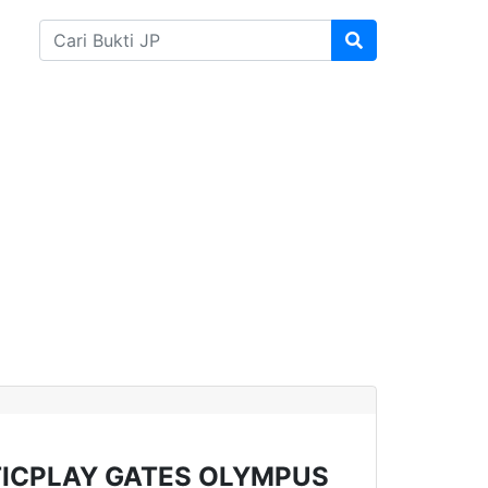
SELAMAT DATANG DI CERUTU4D BANDAR TOG
JACKPOT SLOT
R SCATTER RP
TICPLAY GATES OLYMPUS