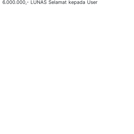
.000.000,- LUNAS Selamat kepada User
ayar kemenangan
n member hingga lunas. Setiap pembayaran
 togel online kami, Pembayaran hanya dapat di
r yang mendapatkan hadiah jackpot terbesar
yar semua kemenangan member hingga lunas.
 nama rekening untuk menjaga privasi dan
ah bermain bisa melihat bandar togel
Bukan