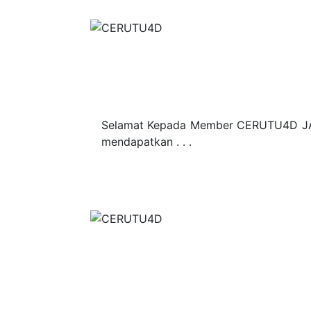
SELAMAT KEPADA MEMBE
LUNAS
RABU, 14 AGUSTUS 2024
Selamat Kepada Member CERUTU4D JAC
mendapatkan . . .
SELAMAT KEPADA MEMBE
OLYMPUS RP 6.000.000
RABU, 14 AGUSTUS 2024