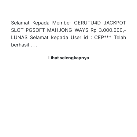
LUNAS
RABU, 14 AGUSTUS 2024
09:41 PM WIB
Selamat Kepada Member CERUTU4D JACKPOT
SLOT PGSOFT MAHJONG WAYS Rp 3.000.000,-
LUNAS Selamat kepada User id : CEP*** Telah
berhasil . . .
Lihat selengkapnya
CERUTU4D – Bandar
Togel pasti
membayar
kemenangan member