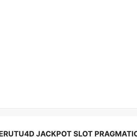
A MEMBER CERUTU4D 
GATES OF OLYMPUS RP 
 PM WIB
 CERUTU4D JACKPOT SLOT PRAGMATI