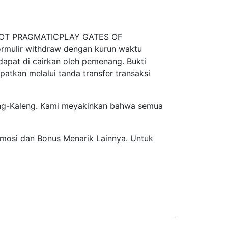
n SLOT PRAGMATICPLAY GATES OF
ormulir withdraw dengan kurun waktu
dapat di cairkan oleh pemenang. Bukti
tkan melalui tanda transfer transaksi
g-Kaleng. Kami meyakinkan bahwa semua
omosi dan Bonus Menarik Lainnya. Untuk