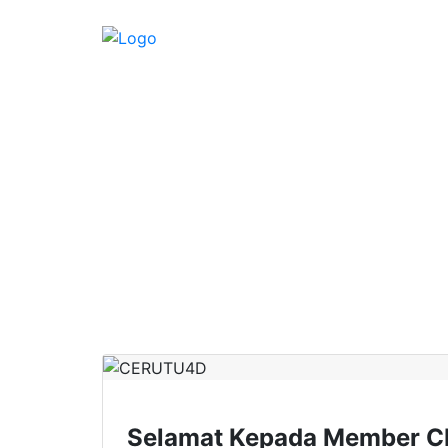
SELAMAT KEPAD
PRAGMATICPLAY 
LUNAS
Minggu, 01 Februari 2026 WIB
|
06:46
Selamat Kepada Member