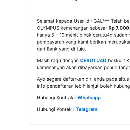
Selamat kepada User id : GAL*** Telah
OLYMPUS kemenangan sebesar
Rp 7.000
hanya 5 – 10 menit pihak cerutu4d sudah 
pembayaran yang kami berikan merupakan 
dari Bank yang di tuju.
Masih ragu dengan
CERUTU4D
bosku ? K
kemenangan akan dibayarkan penuh tanpa
Ayo segera daftarkan diri anda pada situ
info pendaftaran lebih lanjut boleh hubung
Hubungi Kontrak :
Whatsapp
Hubungi Kontak :
Telegram