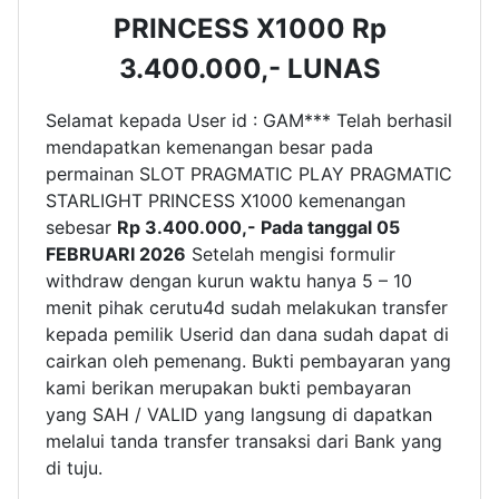
PRINCESS X1000 Rp
3.400.000,- LUNAS
Selamat kepada User id : GAM*** Telah berhasil
mendapatkan kemenangan besar pada
permainan SLOT PRAGMATIC PLAY PRAGMATIC
STARLIGHT PRINCESS X1000 kemenangan
sebesar
Rp 3.400.000,- Pada tanggal 05
FEBRUARI 2026
Setelah mengisi formulir
withdraw dengan kurun waktu hanya 5 – 10
menit pihak cerutu4d sudah melakukan transfer
kepada pemilik Userid dan dana sudah dapat di
cairkan oleh pemenang. Bukti pembayaran yang
kami berikan merupakan bukti pembayaran
yang SAH / VALID yang langsung di dapatkan
melalui tanda transfer transaksi dari Bank yang
di tuju.