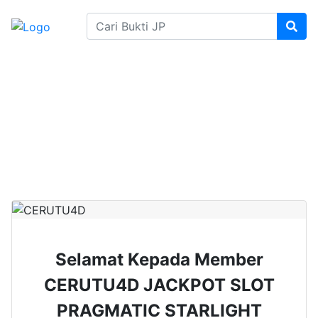
SELAMAT DATANG DI CERUTU4D BANDAR TOGEL
SELAMAT KEPADA MEMBER CERUTU4D
JACKPOT SLOT PRAGMATIC STARLIGHT
PRINCESS X1000 RP 3.400.000,- LUNAS
Kamis, 05 Februari 2026 WIB
|
09:09 PM WIB
Selamat Kepada Member
CERUTU4D JACKPOT SLOT
PRAGMATIC STARLIGHT