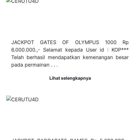
JACKPOT GATES OF OLYMPUS 1000
RP 6.000.000.,
RABU, 14 AGUSTUS 2024
09:41 PM WIB
JACKPOT GATES OF OLYMPUS 1000 Rp
6.000.000.,- Selamat kepada User id : KOP***
Telah berhasil mendapatkan kemenangan besar
pada permainan . . .
Lihat selengkapnya
JACKPOT BACCARAT3 GAMES RP
5.690.000.,
RABU, 14 AGUSTUS 2024
09:41 PM WIB