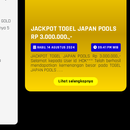
T GOLD
JACKPOT TOGEL JAPAN POOLS
nya 5
RP 3.000.000.,-
RABU, 14 AGUSTUS 2024
09:41 PM WIB
JACKPOT TOGEL JAPAN POOLS Rp 3.000.000.,-
a
Selamat kepada User id :HOK*** Telah berhasil
mendapatkan kemenangan besar pada TOGEL
JAPAN POOLS . . .
Lihat selengkapnya