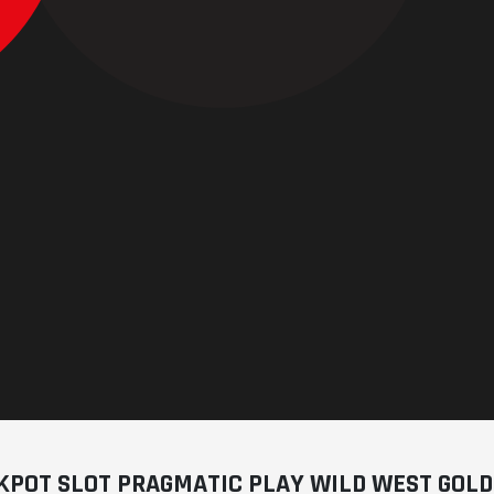
KPOT SLOT PRAGMATIC PLAY WILD WEST GOLD