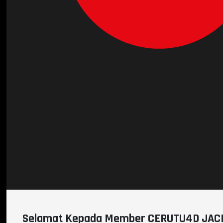
Selamat Kepada Member CERUTU4D JAC