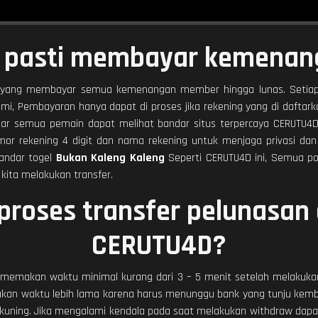
l pasti membayar kemenan
e yang membayar semua kemenangan member hingga lunas. Setiap 
 kami, Pembayaran hanya dapat di proses jika rekening yang di daft
agar semua pemain dapat melihat bandar situs terpercaya CERUTU
or rekening 4 digit dan nama rekening untuk menjaga privasi da
andar togel
Bukan Kaleng Kaleng
Seperti CERUTU4D ini, Semua pos
kita melakukan transfer.
 proses transfer pelunasa
CERUTU4D?
memakan waktu minimal kurang dari 3 – 5 menit setelah melakukan p
an waktu lebih lama karena harus menunggu bank yang tunju kembal
uning. Jika mengalami kendala pada saat melakukan withdraw dapat