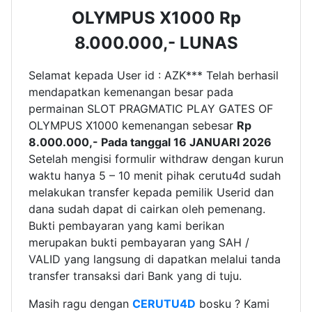
OLYMPUS X1000 Rp
8.000.000,- LUNAS
Selamat kepada User id : AZK*** Telah berhasil
mendapatkan kemenangan besar pada
permainan SLOT PRAGMATIC PLAY GATES OF
OLYMPUS X1000 kemenangan sebesar
Rp
8.000.000,- Pada tanggal 16 JANUARI 2026
Setelah mengisi formulir withdraw dengan kurun
waktu hanya 5 – 10 menit pihak cerutu4d sudah
melakukan transfer kepada pemilik Userid dan
dana sudah dapat di cairkan oleh pemenang.
Bukti pembayaran yang kami berikan
merupakan bukti pembayaran yang SAH /
VALID yang langsung di dapatkan melalui tanda
transfer transaksi dari Bank yang di tuju.
Masih ragu dengan
CERUTU4D
bosku ? Kami