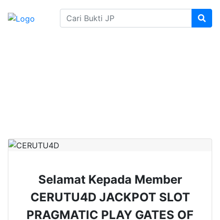
SELAMAT DATANG DI CERUTU4D BANDAR TOGEL
SELAMAT KEPADA MEMBER CERUTU4D
JACKPOT SLOT PRAGMATIC PLAY GATES
OF OLYMPUS X1000 RP 8.000.000
Jumat, 16 Januari 2026 WIB
|
01:48 AM WIB
Selamat Kepada Member
CERUTU4D JACKPOT SLOT
PRAGMATIC PLAY GATES OF