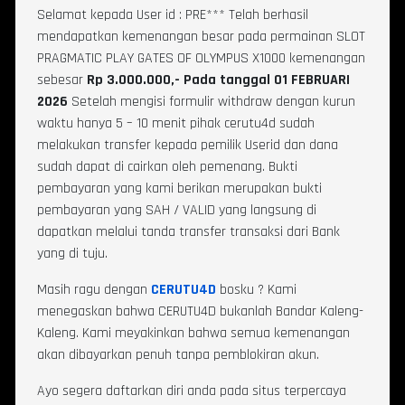
Selamat kepada User id : PRE*** Telah berhasil
mendapatkan kemenangan besar pada permainan SLOT
PRAGMATIC PLAY GATES OF OLYMPUS X1000 kemenangan
sebesar
Rp 3.000.000,- Pada tanggal 01 FEBRUARI
2026
Setelah mengisi formulir withdraw dengan kurun
waktu hanya 5 – 10 menit pihak cerutu4d sudah
melakukan transfer kepada pemilik Userid dan dana
sudah dapat di cairkan oleh pemenang. Bukti
pembayaran yang kami berikan merupakan bukti
pembayaran yang SAH / VALID yang langsung di
dapatkan melalui tanda transfer transaksi dari Bank
yang di tuju.
Masih ragu dengan
CERUTU4D
bosku ? Kami
menegaskan bahwa CERUTU4D bukanlah Bandar Kaleng-
Kaleng. Kami meyakinkan bahwa semua kemenangan
akan dibayarkan penuh tanpa pemblokiran akun.
Ayo segera daftarkan diri anda pada situs terpercaya