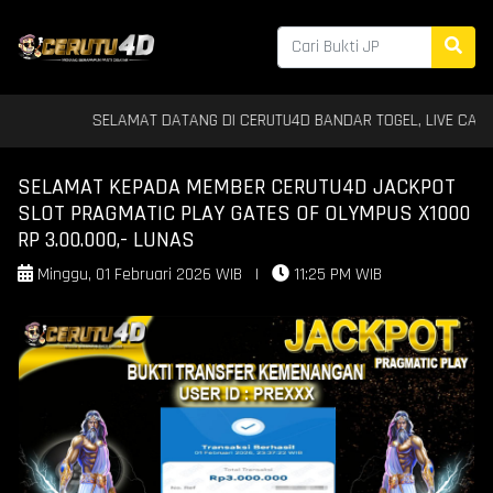
SELAMAT DATANG DI CERUTU4D BANDAR TOGEL, LIVE CASINO & 
SELAMAT KEPADA MEMBER CERUTU4D JACKPOT
SLOT PRAGMATIC PLAY GATES OF OLYMPUS X1000
RP 3.00.000,- LUNAS
Minggu, 01 Februari 2026 WIB
|
11:25 PM WIB