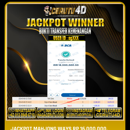
JACKPOT MAHJONG WAYS RP 16.000.000.