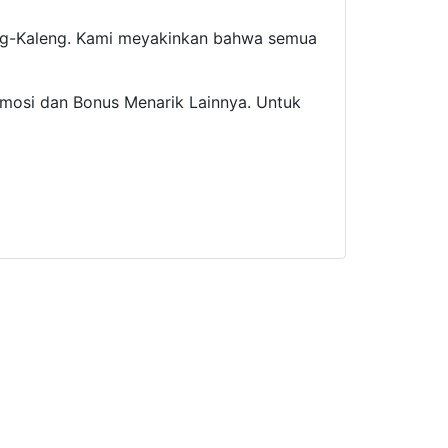
g-Kaleng. Kami meyakinkan bahwa semua
omosi dan Bonus Menarik Lainnya. Untuk