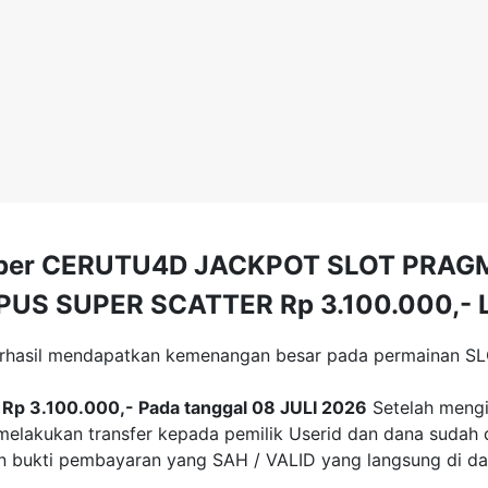
ber CERUTU4D JACKPOT SLOT PRAG
US SUPER SCATTER Rp 3.100.000,-
 berhasil mendapatkan kemenangan besar pada permainan
r
Rp 3.100.000,- Pada tanggal 08 JULI 2026
Setelah mengi
melakukan transfer kepada pemilik Userid dan dana sudah 
bukti pembayaran yang SAH / VALID yang langsung di dapa