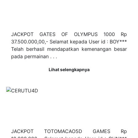
JACKPOT GATES OF OLYMPUS 1000
RP 37.500.000,00
RABU, 14 AGUSTUS 2024
09:41 PM WIB
JACKPOT GATES OF OLYMPUS 1000 Rp
37.500.000,00,- Selamat kepada User id : BOY***
Telah berhasil mendapatkan kemenangan besar
pada permainan . . .
Lihat selengkapnya
JACKPOT TOTOMACAO5D GAMES RP
10.000.000.,
RABU, 14 AGUSTUS 2024
09:41 PM WIB
JACKPOT TOTOMACAO5D GAMES Rp