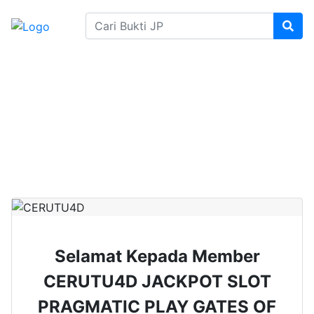
SELAMAT DATANG DI CERUTU4D BANDAR TOGEL
SELAMAT KEPADA MEMBER CERUTU4D
JACKPOT SLOT PRAGMATIC PLAY GATES
OF OLYMPUS 1000 RP 4.500.000,- LUNAS
Minggu, 08 Februari 2026 WIB
|
04:20 AM WIB
Selamat Kepada Member
CERUTU4D JACKPOT SLOT
PRAGMATIC PLAY GATES OF